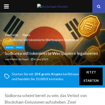
PRIMARY
MENU
Startseite
News
Südkorea will tokenisierte Wertpapiere legalisieren
Altcoin
News
Südkorea will tokenisierte Wertpapiere legalisieren
von
Pieter de Haan
6 Juni 2025
JETZT
Starten Sie mit
10 € gratis Krypto
bei Bitvavo
und handeln Sie 10.000 € kostenlos
STARTEN
Südkorea scheint bereit zu sein, das Verbot von
Blockchain-Emissionen aufzuheben. Zwei