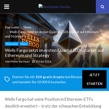
PRIMARY
MENU
Startseite
News
Wells Fargo setzt im ersten Quartal 2026 stärker auf Ethereum
und Strategy
Ethereum
News
Wells Fargo setzt im ersten Quartal 2026 stärker auf
Ethereum und Strategy
von
Pieter de Haan
13 Mai 2026
JETZT
Starten Sie mit
10 € gratis Krypto
bei Bitvavo
und handeln Sie 10.000 € kostenlos
STARTEN
Wells Fargo hat seine Position in Ethereum-ETFs
deutlich erweitert – trotz der schwachen Entwicklung