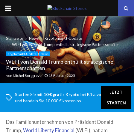
PRIMARY
MENU
Startseite
News
Kryptomarkt-Update
WLFI von Donald Trump enthüllt strategische Partnerschaften
Kryptomarkt-Update
News
WLFI von Donald Trump enthüllt strategische
Partnerschaften
von
Michel Borggreve
13 Februar 2025
JETZT
Starten Sie mit
10 € gratis Krypto
bei Bitvavo
und handeln Sie 10.000 € kostenlos
STARTEN
Das Familienunternehmen von Präsident Donald
Trump,
World Liberty Financial
(WLFI), hat am