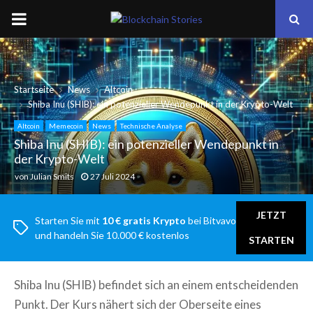
PRIMARY
MENU
Startseite
News
Altcoin
Shiba Inu (SHIB): ein potenzieller Wendepunkt in der Krypto-Welt
Altcoin
Memecoin
News
Technische Analyse
Shiba Inu (SHIB): ein potenzieller Wendepunkt in
der Krypto-Welt
von
Julian Smits
27 Juli 2024
JETZT
Starten Sie mit
10 € gratis Krypto
bei Bitvavo
und handeln Sie 10.000 € kostenlos
STARTEN
Shiba Inu (SHIB) befindet sich an einem entscheidenden
Punkt. Der Kurs nähert sich der Oberseite eines