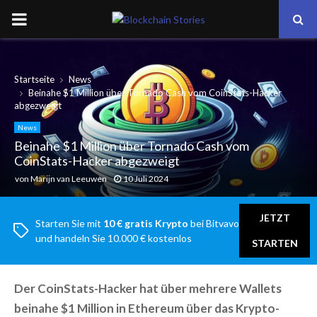
PRIMARY
MENU
Startseite
News
Beinahe $1 Million über Tornado Cash vom CoinStats-Hacker
abgezweigt
News
Beinahe $1 Million über Tornado Cash vom
CoinStats-Hacker abgezweigt
von
Marijn van Leeuwen
10 Juli 2024
JETZT
Starten Sie mit
10 € gratis Krypto
bei Bitvavo
und handeln Sie 10.000 € kostenlos
STARTEN
Der CoinStats-Hacker hat über mehrere Wallets
beinahe $1 Million in Ethereum über das Krypto-