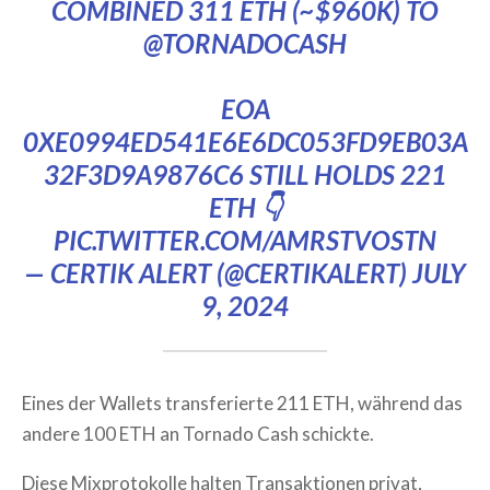
COMBINED 311 ETH (~$960K) TO
@TORNADOCASH
EOA
0XE0994ED541E6E6DC053FD9EB03A
32F3D9A9876C6 STILL HOLDS 221
ETH 👇
PIC.TWITTER.COM/AMRSTVOSTN
— CERTIK ALERT (@CERTIKALERT)
JULY
9, 2024
Eines der Wallets transferierte 211 ETH, während das
andere 100 ETH an Tornado Cash schickte.
Diese Mixprotokolle halten Transaktionen privat,