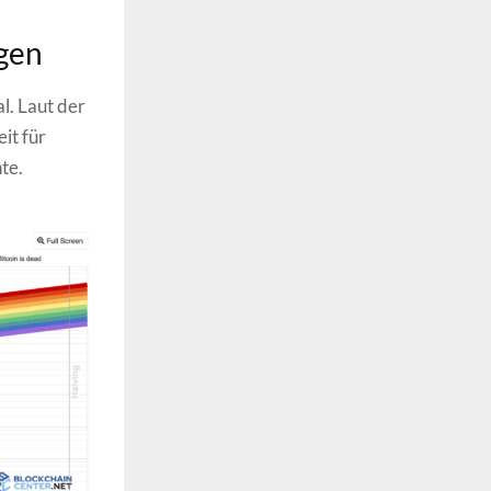
gen
l. Laut der
it für
hte.