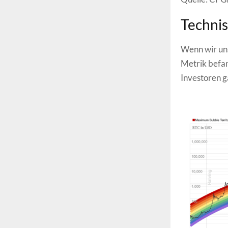
Techni
Wenn wir uns
Metrik befan
Investoren g