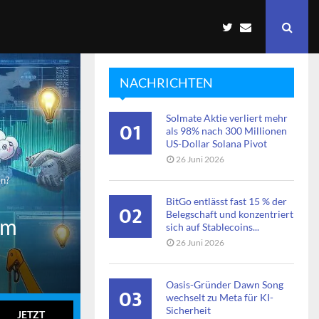
NACHRICHTEN
Solmate Aktie verliert mehr
01
als 98% nach 300 Millionen
US-Dollar Solana Pivot
26 Juni 2026
en?
BitGo entlässt fast 15 % der
02
Belegschaft und konzentriert
em
sich auf Stablecoins...
26 Juni 2026
Oasis-Gründer Dawn Song
03
wechselt zu Meta für KI-
Sicherheit
JETZT