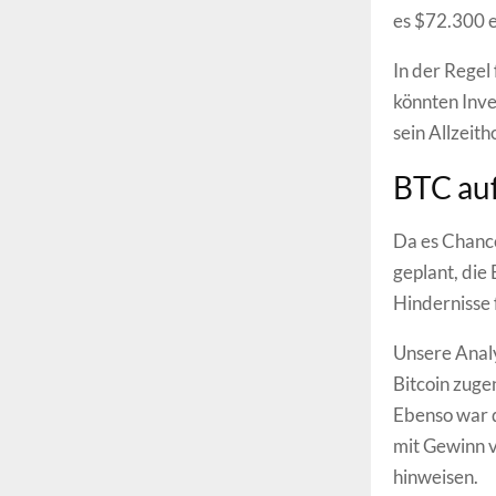
es $72.300 e
In der Regel
könnten Inve
sein Allzeit
BTC au
Da es Chance
geplant, die
Hindernisse 
Unsere Anal
Bitcoin zug
Ebenso war d
mit Gewinn v
hinweisen.