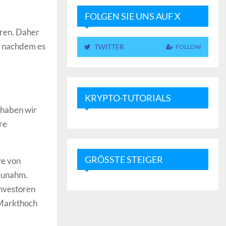
FOLGEN SIE UNS AUF X
uren. Daher
t, nachdem es
TWITTER
FOLLOW
KRYPTO-TUTORIALS
 haben wir
re
GRÖSSTE STEIGER
ve von
 zunahm.
Investoren
 Markthoch