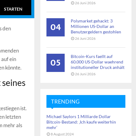
26 Juni 2026
STARTEN
Polymarket gehackt: 3
04
Millionen US-Dollar an
s den
Benutzergeldern gestohlen
26 Juni 2026
kommenden
Bitcoin-Kurs faellt auf
05
 auf ein
60.000 US-Dollar waehrend
en könnte.
institutioneller Druck anhält
26 Juni 2026
 seines
TRENDING
estiegen ist.
en letzten
Michael Saylors 1 Milliarde Dollar
Bitcoin-Bestand: ‚Ich kaufe weiterhin
um mehr als
mehr‘
8 August 2024