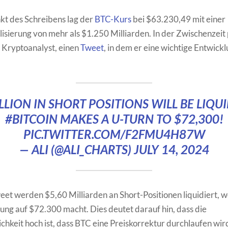
t des Schreibens lag der
BTC-Kurs
bei $63.230,49 mit einer
isierung von mehr als $1.250 Milliarden. In der Zwischenzeit p
r Kryptoanalyst, einen
Tweet
, in dem er eine wichtige Entwick
ILLION IN SHORT POSITIONS WILL BE LIQUI
#BITCOIN
MAKES A U-TURN TO $72,300!
PIC.TWITTER.COM/F2FMU4H87W
— ALI (@ALI_CHARTS)
JULY 14, 2024
et werden $5,60 Milliarden an Short-Positionen liquidiert, w
ng auf $72.300 macht. Dies deutet darauf hin, dass die
chkeit hoch ist, dass BTC eine Preiskorrektur durchlaufen wi