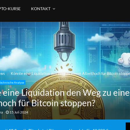
PTO-KURSE
KONTAKT
ews
Könnte eine Liquidation den Weg zu einem Allzeithoch für Bitcoin stopp
Technische Analyse
 eine Liquidation den Weg zu ein
hoch für Bitcoin stoppen?
ma
15 Juli 2024