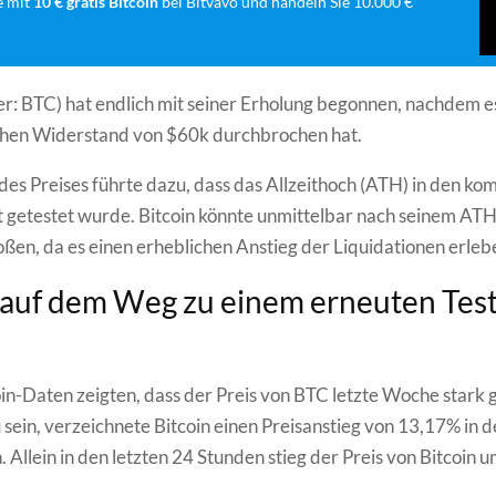
e mit
10 € gratis Bitcoin
bei Bitvavo und handeln Sie 10.000 €
er: BTC) hat endlich mit seiner Erholung begonnen, nachdem e
chen Widerstand von $60k durchbrochen hat.
des Preises führte dazu, dass das Allzeithoch (ATH) in den 
 getestet wurde. Bitcoin könnte unmittelbar nach seinem ATH
oßen, da es einen erheblichen Anstieg der Liquidationen erleb
 auf dem Weg zu einem erneuten Test
in-Daten zeigten, dass der Preis von BTC letzte Woche stark g
sein, verzeichnete Bitcoin einen Preisanstieg von 13,17% in d
 Allein in den letzten 24 Stunden stieg der Preis von Bitcoin 