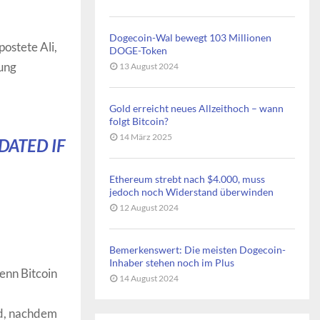
Dogecoin-Wal bewegt 103 Millionen
ostete Ali,
DOGE-Token
lung
13 August 2024
Gold erreicht neues Allzeithoch – wann
folgt Bitcoin?
14 März 2025
DATED IF
Ethereum strebt nach $4.000, muss
jedoch noch Widerstand überwinden
12 August 2024
Bemerkenswert: Die meisten Dogecoin-
Inhaber stehen noch im Plus
enn Bitcoin
14 August 2024
rd, nachdem