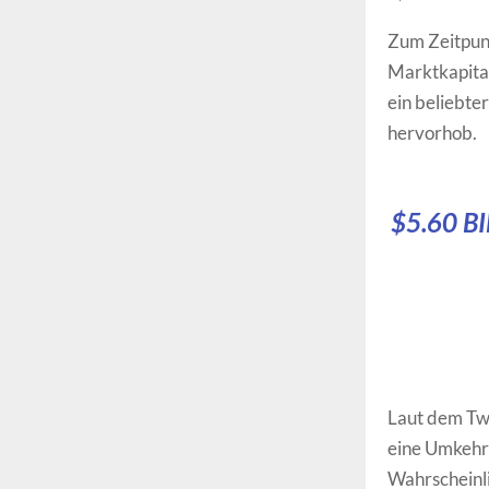
Zum Zeitpunk
Marktkapital
ein beliebte
hervorhob.
$5.60 B
Laut dem Twe
eine Umkehru
Wahrscheinli