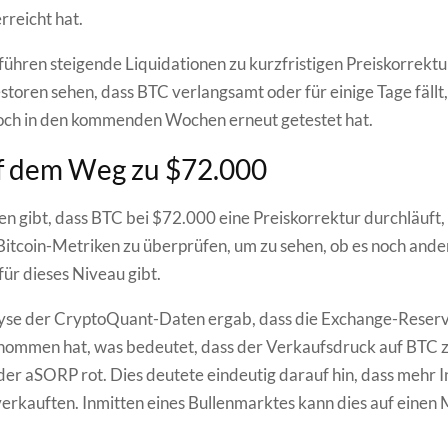
rreicht hat.
 führen steigende Liquidationen zu kurzfristigen Preiskorrekt
storen sehen, dass BTC verlangsamt oder für einige Tage fäll
hoch in den kommenden Wochen erneut getestet hat.
f dem Weg zu $72.000
n gibt, dass BTC bei $72.000 eine Preiskorrektur durchläuft,
 Bitcoin-Metriken zu überprüfen, um zu sehen, ob es noch ande
für dieses Niveau gibt.
yse der CryptoQuant-Daten ergab, dass die Exchange-Reser
enommen hat, was bedeutet, dass der Verkaufsdruck auf BTC
er aSORP rot. Dies deutete eindeutig darauf hin, dass mehr 
erkauften. Inmitten eines Bullenmarktes kann dies auf einen