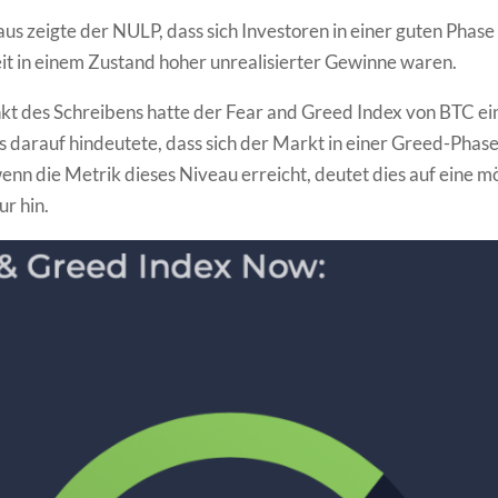
us zeigte der NULP, dass sich Investoren in einer guten Phase
eit in einem Zustand hoher unrealisierter Gewinne waren.
kt des Schreibens hatte der Fear and Greed Index von BTC e
 darauf hindeutete, dass sich der Markt in einer Greed-Phas
enn die Metrik dieses Niveau erreicht, deutet dies auf eine m
ur hin.