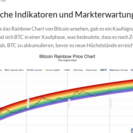
sche Indikatoren und Markterwartun
 das Rainbow Chart von Bitcoin ansehen, gab es ein Kaufsigna
d sich BTC in einer Kaufphase, was bedeutete, dass es noch Ze
ab, BTC zu akkumulieren, bevor es neue Höchststände erreic