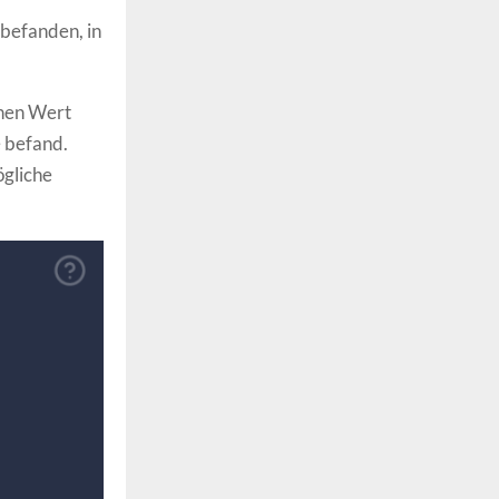
 befanden, in
inen Wert
e befand.
ögliche