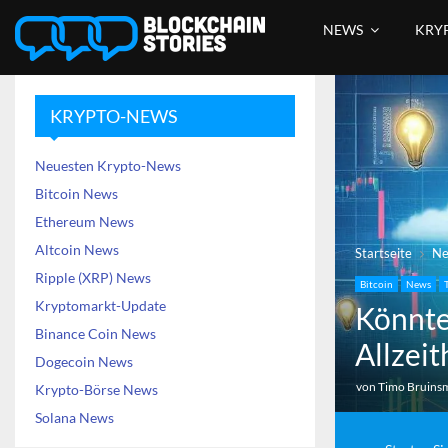
NEWS
KRY
KRYPTO-NEWS
Neuesten Krypto-News
Bitcoin News
Ethereum News
Altcoin News
Startseite
N
Ripple (XRP) News
Bitcoin
News
Kryptomarkt-Update
Könnte
Binance Coin News
Allzeit
Dogecoin News
von
Timo Bruins
Krypto-Börse News
Solana News