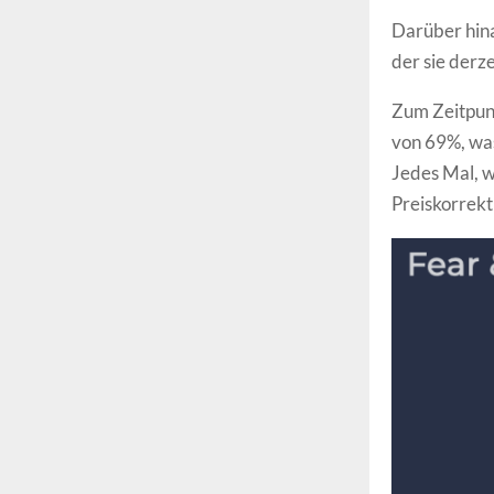
Darüber hina
der sie derz
Zum Zeitpun
von 69%, was
Jedes Mal, w
Preiskorrekt