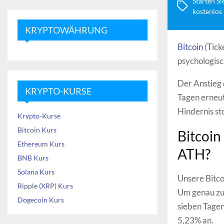
Starten Si
kostenlos
KRYPTOWÄHRUNG
Bitcoin
(Tick
psychologis
Der Anstieg 
KRYPTO-KURSE
Tagen erneut
Hindernis st
Krypto-Kurse
Bitcoin Kurs
Bitcoin
Ethereum Kurs
ATH?
BNB Kurs
Solana Kurs
Unsere Bitco
Ripple (XRP) Kurs
Um genau zu 
Dogecoin Kurs
sieben Tagen.
5,23% an.