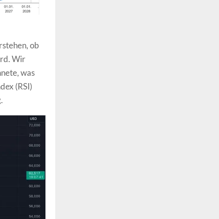
rstehen, ob
rd. Wir
hnete, was
ndex (RSI)
.