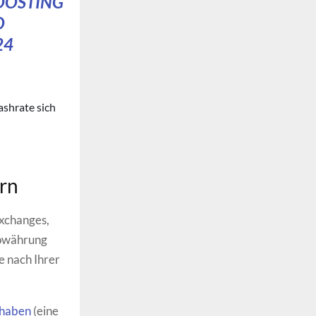
OOSTING
O
24
ashrate sich
ern
Exchanges,
towährung
e nach Ihrer
thaben
(eine