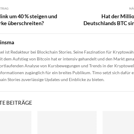
ITRAG
NÄ
ink um 40 % steigen und
Hat der Mill
rke überschreiten?
Deutschlands BTC si
uinsma
el ist Redakteur bei Blockchain Stories. Seine Faszination für Kryptow
eit dem Aufstieg von Bitcoin hat er intensiv gehandelt und den Markt gen
fortlaufenden Analyse von Kursbewegungen und Trends in der Kryptowel
formationen zugänglich für ein breites Publikum. Timo setzt sich dafür e
ain Stories zuverlässige Updates und Einblicke zu bieten.
E BEITRÄGE