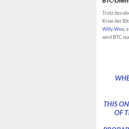
BTC-Dile
Trotz des o
Krise der Bi
Willy Woo
, 
wird BTC nu
WHE
THIS ON
OF T