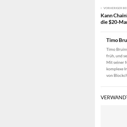
VORHERIGER BE
Kann Chainl
die $20-Ma
Timo Br
Timo Bruins
früh, und s
Mit seiner 
komplexe In
von Blockch
VERWANDT