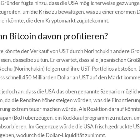
Gründer fügte hinzu, dass die USA möglicherweise gezwunge
zugreifen, um die Krise zu bewältigen, was zu einer enormen D
ühren könnte, die dem Kryptomarkt zugutekommt.
n Bitcoin davon profitieren?
ge könnte der Verkauf von UST durch Norinchukin andere Gr
ssen, dasselbe zu tun. Er erwartet, dass alle japanischen Gr
ochu (Norinchukin) folgen und ihre UST-Portfolios abstoßen.
ss schnell 450 Milliarden Dollar an UST auf den Markt komm
jedoch an, dass die USA das oben genannte Szenario möglic
en, da die Renditen höher steigen würden, was die Finanzierun
rung extrem teuer machen würde. Als Reaktion darauf könnt
Japan (BoJ) überzeugen, ein Rückkaufprogramm zu nutzen, u
bsorbieren. Im Gegenzug würde die USA frisch gedruckte US
geben, wodurch die Dollar-Liquidität zunimmt.