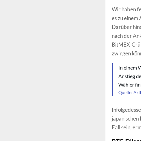
Wir haben fe
es zu einem 
Darüber hina
nach der Ank
BitMEX-Grün
zwingen könn
In einem W
Anstieg de
Wähler fin
Quelle: Ar
Infolgedesse
japanischen 
Fall sein, e