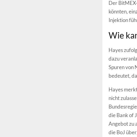
Der BitMEX-
könnten, ein
Injektion f
Wie kan
Hayes zufol
dazu veranla
Spuren von N
bedeutet, da
Hayes merkt 
nicht zulass
Bundesregie
die Bank of 
Angebot zu a
die BoJ über