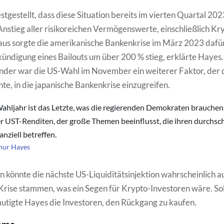
stgestellt, dass diese Situation bereits im vierten Quartal 202
Anstieg aller risikoreichen Vermögenswerte, einschließlich Kry
us sorgte die amerikanische Bankenkrise im März 2023 dafür
ündigung eines Bailouts um über 200 % stieg, erklärte Hayes.
der war die US-Wahl im November ein weiterer Faktor, der 
te, in die japanische Bankenkrise einzugreifen.
ahljahr ist das Letzte, was die regierenden Demokraten brauchen
r UST-Renditen, der große Themen beeinflusst, die ihren durchsch
anziell betreffen.
thur Hayes
n könnte die nächste US-Liquiditätsinjektion wahrscheinlich a
Krise stammen, was ein Segen für Krypto-Investoren wäre. Sol
rmutigte Hayes die Investoren, den Rückgang zu kaufen.