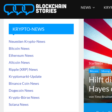
NEWS
KRY
KRYPTO-NEWS
Neuesten Krypto-News
Bitcoin News
Ethereum News
Altcoin News
Startseite
N
Ripple (XRP) News
Bitcoin
Mining
Kryptomarkt-Update
Hilft 
Binance Coin News
Hayes 
Dogecoin News
von
Timo Bruins
Krypto-Börse News
Solana News