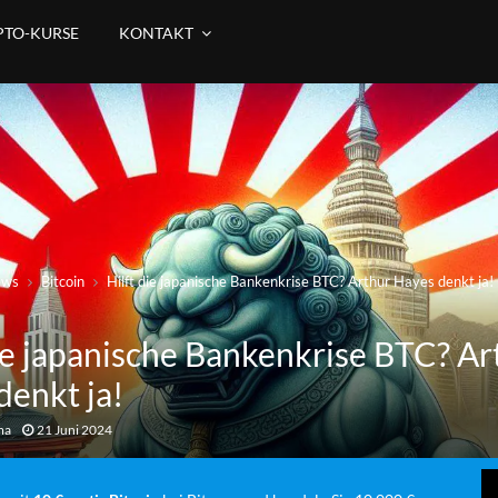
PTO-KURSE
KONTAKT
ews
Bitcoin
Hilft die japanische Bankenkrise BTC? Arthur Hayes denkt ja!
die japanische Bankenkrise BTC? Ar
denkt ja!
ma
21 Juni 2024