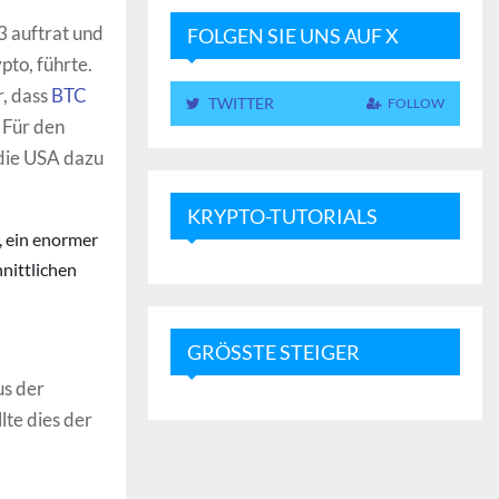
3 auftrat und
FOLGEN SIE UNS AUF X
pto, führte.
, dass
BTC
TWITTER
FOLLOW
 Für den
die USA dazu
KRYPTO-TUTORIALS
, ein enormer
nittlichen
GRÖSSTE STEIGER
us der
lte dies der