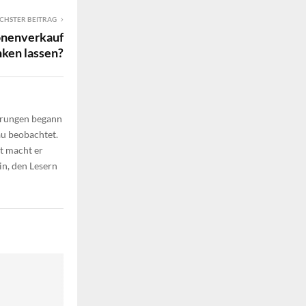
CHSTER BEITRAG
ionenverkauf
nken lassen?
ährungen begann
au beobachtet.
t macht er
in, den Lesern