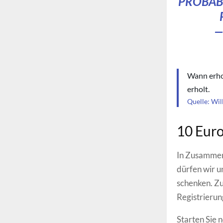
PROBAB
—
Wann erhol
erholt.
Quelle: Wi
10 Euro
In Zusammena
dürfen wir 
schenken. Zu
Registrierun
Starten Sie 