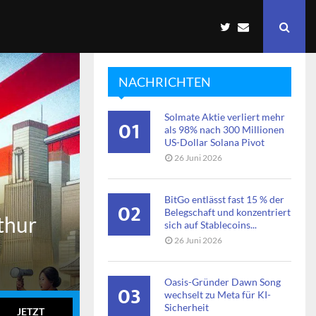
NACHRICHTEN
Solmate Aktie verliert mehr
01
als 98% nach 300 Millionen
US-Dollar Solana Pivot
26 Juni 2026
BitGo entlässt fast 15 % der
02
Belegschaft und konzentriert
thur
sich auf Stablecoins...
26 Juni 2026
Oasis-Gründer Dawn Song
03
wechselt zu Meta für KI-
Sicherheit
JETZT