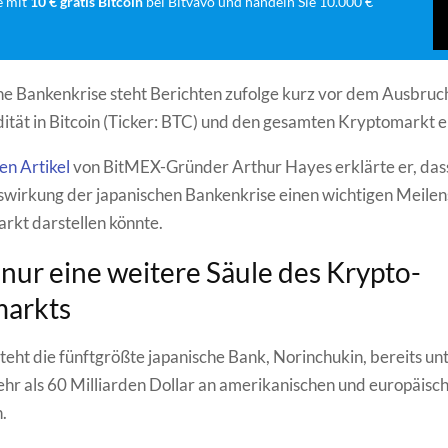
e mit
10 € gratis Bitcoin
bei Bitvavo und handeln Sie 10.000 €
he Bankenkrise steht Berichten zufolge kurz vor dem Ausbruc
dität in Bitcoin (Ticker: BTC) und den gesamten Kryptomarkt e
en Artikel
von BitMEX-Gründer Arthur Hayes erklärte er, das
wirkung der japanischen Bankenkrise einen wichtigen Meilens
rkt darstellen könnte.
t nur eine weitere Säule des Krypto-
markts
teht die fünftgrößte japanische Bank, Norinchukin, bereits un
ehr als 60 Milliarden Dollar an amerikanischen und europäisc
.