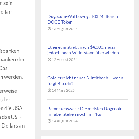
n sein
ollar-
Dogecoin-Wal bewegt 103 Millionen
DOGE-Token
13 August 2024
Ethereum strebt nach $4.000, muss
oßbanken
jedoch noch Widerstand überwinden
oßbanken den
12 August 2024
 Das
en werden.
Gold erreicht neues Allzeithoch – wann
folgt Bitcoin?
herweise
14 März 2025
g der
en die USA
Bemerkenswert: Die meisten Dogecoin-
Inhaber stehen noch im Plus
m das UST-
14 August 2024
-Dollars an