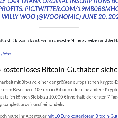
LY CAN THANK ORDINAL INSCRIPTIONS B
PROFITS.
PIC.TWITTER.COM/19MB0B8MH
 WILLY WOO (@WOONOMIC)
JUNE 20, 20
t sich #Bitcoin? Es ist, wenn schwache Miner aufgeben und die H
lly Woo
 kostenloses Bitcoin-Guthaben sich
rbeit mit Bitvavo, einer der größten europäischen Krypto-
unseren Besuchern
10 Euro in Bitcoin
oder eine andere Kryp
sätzlich können Sie bis zu 10.000 € innerhalb der ersten 7 Tag
g komplett provisionsfrei handeln.
noch heute Ihr Abenteuer
mit 10 Euro kostenlosem Bitcoin-Gu