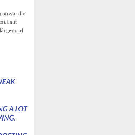
pan war die
en. Laut
länger und
WEAK
NG A LOT
VING.