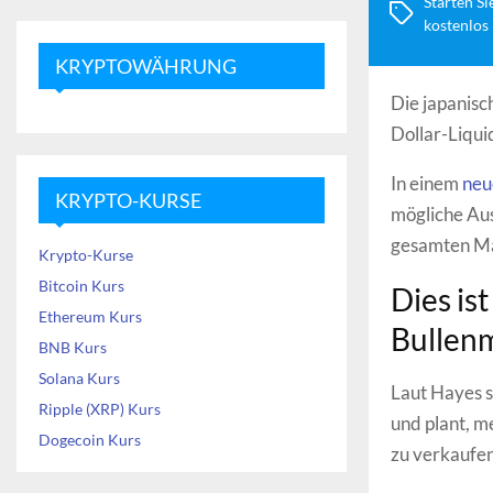
Starten Si
kostenlos
KRYPTOWÄHRUNG
Die japanisc
Dollar-Liqui
In einem
neu
KRYPTO-KURSE
mögliche Aus
gesamten Ma
Krypto-Kurse
Bitcoin Kurs
Dies is
Ethereum Kurs
Bullen
BNB Kurs
Solana Kurs
Laut Hayes s
Ripple (XRP) Kurs
und plant, m
Dogecoin Kurs
zu verkaufen