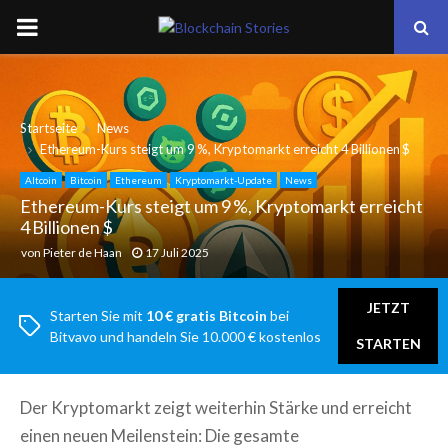
PRIMARY
MENU
Startseite
News
Ethereum-Kurs steigt um 9 %, Kryptomarkt erreicht 4 Billionen $
Altcoin
Bitcoin
Ethereum
Kryptomarkt-Update
News
Ethereum-Kurs steigt um 9 %, Kryptomarkt erreicht
4 Billionen $
von
Pieter de Haan
17 Juli 2025
JETZT
Starten Sie mit
10 € gratis Bitcoin
bei
Bitvavo und handeln Sie 10.000 € kostenlos
STARTEN
Der Kryptomarkt zeigt weiterhin Stärke und erreicht
einen neuen Meilenstein: Die gesamte