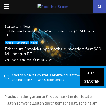
PRIMARY
MENU
Startseite
News
Ethereum Entwicklungen: Whale investiert fast $60 Millionen in
ETH
Altcoin
Ethereum
News
Ethereum Entwicklungen: Whale investiert fast $60
Millionen in ETH
von
Thanh Lanh Tran
19 Juni 2024
JETZT
Starten Sie mit
10 € gratis Krypto
bei Bitvavo
und handeln Sie 10.000 € kostenlos
STARTEN
Nachdem der gesamte Kryptomarkt in den letzten
Tagen schwere Zeiten durchgemacht hat, scheint am