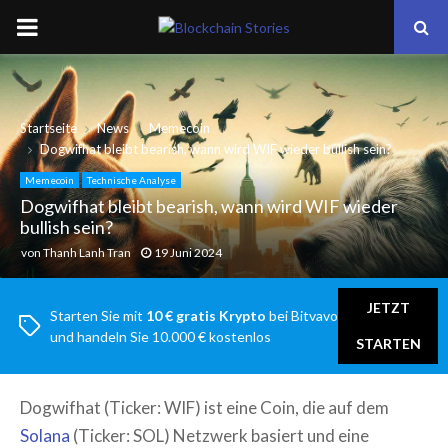
PRIMARY
MENU
Startseite
News
Memecoin
Dogwifhat bleibt bearish, wann wird WIF wieder bullish sein?
Memecoin
Technische Analyse
Dogwifhat bleibt bearish, wann wird WIF wieder
bullish sein?
von
Thanh Lanh Tran
19 Juni 2024
JETZT
Starten Sie mit
10 € gratis Krypto
bei Bitvavo
und handeln Sie 10.000 € kostenlos
STARTEN
Dogwifhat (Ticker: WIF) ist eine Coin, die auf dem
Solana
(Ticker: SOL) Netzwerk basiert und eine