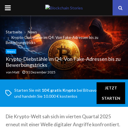
PRIMARY
MENU
Startseite
News
Krypto-Diebstähle im Q4: Von Fake-Adressen bis zu
Bewerbungstricks
News
Krypto-Diebstähle im Q4: Von Fake-Adressen bis zu
Bewerbungstricks
von
Matt
31 Dezember 2025
JETZT
Starten Sie mit
10 € gratis Krypto
bei Bitvavo
und handeln Sie 10.000 € kostenlos
STARTEN
Die Krypto-Welt sah sich im vierten Quartal 2025
erneut mit einer Welle digitaler Angriffe konfrontiert.