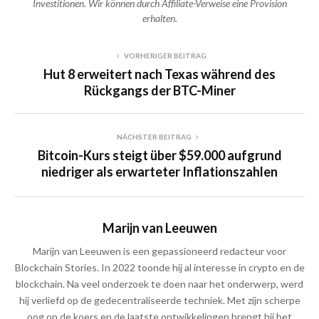
Investitionen. Wir können durch Affiliate-Verweise eine Provision
erhalten.
VORHERIGER BEITRAG
Hut 8 erweitert nach Texas während des
Rückgangs der BTC-Miner
NÄCHSTER BEITRAG
Bitcoin-Kurs steigt über $59.000 aufgrund
niedriger als erwarteter Inflationszahlen
Marijn van Leeuwen
Marijn van Leeuwen is een gepassioneerd redacteur voor
Blockchain Stories. In 2022 toonde hij al interesse in crypto en de
blockchain. Na veel onderzoek te doen naar het onderwerp, werd
hij verliefd op de gedecentraliseerde techniek. Met zijn scherpe
oog op de koers en de laatste ontwikkelingen brengt hij het