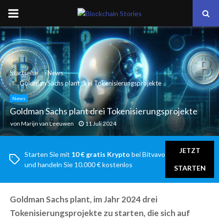
PRIMARY
MENU
Startseite
News
Goldman Sachs plant drei Tokenisierungsprojekte
News
Goldman Sachs plant drei Tokenisierungsprojekte
von
Marijn van Leeuwen
11 Juli 2024
JETZT
Starten Sie mit
10 € gratis Krypto
bei Bitvavo
und handeln Sie 10.000 € kostenlos
STARTEN
Goldman Sachs plant, im Jahr 2024 drei
Tokenisierungsprojekte zu starten, die sich auf