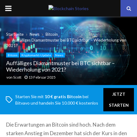
PRIMARY
MENU
Startseite
News
Bitcoin
Auffälliges Diamantmuster bei BTC sichtbar – Wiederholung von
2021?
Bitcoin
Kryptomarkt-Update
News
Auffälliges Diamantmuster bei BTC sichtbar –
Wiederholung von 2021?
von
Scott
13 Februar 2025
JETZT
Starten Sie mit
10 € gratis Bitcoin
bei
Bitvavo und handeln Sie 10.000 € kostenlos
STARTEN
Die Erwartungen an Bitcoin sind hoch. Nach dem
starken Anstieg im Dezember hat sich der Kurs in den