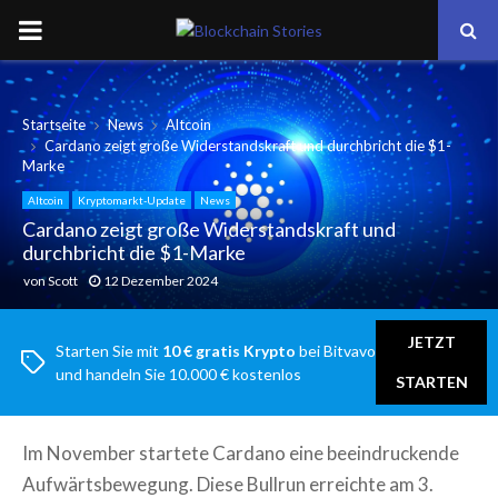
PRIMARY
MENU
Startseite
News
Altcoin
Cardano zeigt große Widerstandskraft und durchbricht die $1-
Marke
Altcoin
Kryptomarkt-Update
News
Cardano zeigt große Widerstandskraft und
durchbricht die $1-Marke
von
Scott
12 Dezember 2024
JETZT
Starten Sie mit
10 € gratis Krypto
bei Bitvavo
und handeln Sie 10.000 € kostenlos
STARTEN
Im November startete Cardano eine beeindruckende
Aufwärtsbewegung. Diese Bullrun erreichte am 3.