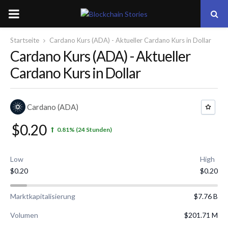
PRIMARY
MENU
Startseite
Cardano Kurs (ADA) - Aktueller Cardano Kurs in Dollar
Cardano Kurs (ADA) - Aktueller
Cardano Kurs in Dollar
Cardano (ADA)
$0.20
0.81%
(24 Stunden)
Low
High
$0.20
$0.20
Marktkapitalisierung
$7.76 B
Volumen
$201.71 M