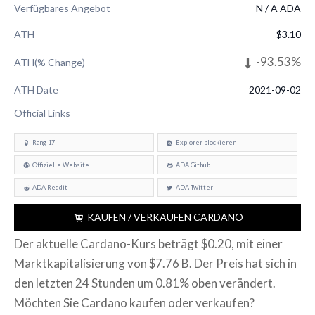
Verfügbares Angebot
N / A ADA
ATH
$3.10
-93.53%
ATH(% Change)
ATH Date
2021-09-02
Official Links
Rang 17
Explorer blockieren
Offizielle Website
ADA Github
ADA Reddit
ADA Twitter
KAUFEN / VERKAUFEN CARDANO
Der aktuelle Cardano-Kurs beträgt $0.20, mit einer
Marktkapitalisierung von $7.76 B. Der Preis hat sich in
den letzten 24 Stunden um 0.81% oben verändert.
Möchten Sie Cardano kaufen oder verkaufen?