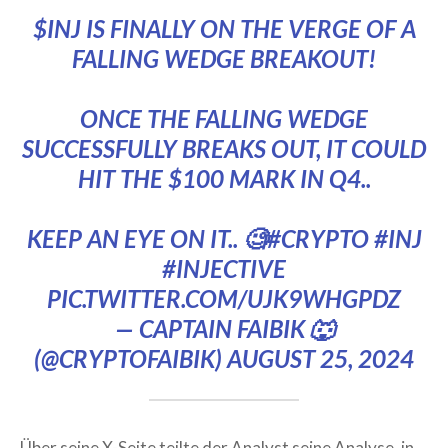
$INJ
IS FINALLY ON THE VERGE OF A
FALLING WEDGE BREAKOUT!
ONCE THE FALLING WEDGE
SUCCESSFULLY BREAKS OUT, IT COULD
HIT THE $100 MARK IN Q4..
KEEP AN EYE ON IT.. 🧐
#CRYPTO
#INJ
#INJECTIVE
PIC.TWITTER.COM/UJK9WHGPDZ
— CAPTAIN FAIBIK 🐺
(@CRYPTOFAIBIK)
AUGUST 25, 2024
Über seine X-Seite teilte der Analyst seine Analyse, in