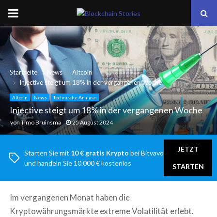
PRIMARY
MENU
Startseite
News
Altcoin
Injective steigt um 18% in der vergangenen Woche
Altcoin
News
Technische Analyse
Injective steigt um 18% in der vergangenen Woche
von
Timo Bruinsma
25 August 2024
JETZT
Starten Sie mit
10 € gratis Krypto
bei Bitvavo
und handeln Sie 10.000 € kostenlos
STARTEN
Im vergangenen Monat haben die
Kryptowährungsmärkte extreme Volatilität erlebt.