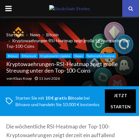
PRIMARY
MENU
Startseite
News
Bitcoin
Kryptowaehrungen-RSI-Heatmap zeigt große Streuung unter den
Top-100-Coins
Bitcoin
Ethereum
Kryptomarkt-Update
News
Technische Analyse
Kryptowaehrungen-RSI-Heatmap zeigt große
Streuung unter den Top-100-Coins
von
Klaas Koop
11 Juni 2026
JETZT
Starten Sie mit
10 € gratis Bitcoin
bei
Bitvavo und handeln Sie 10.000 € kostenlos
STARTEN
Die wöchentliche RSI-Heatmap der Top-100-
Kryptowaehrungen zeigt derzeit ein auffallend