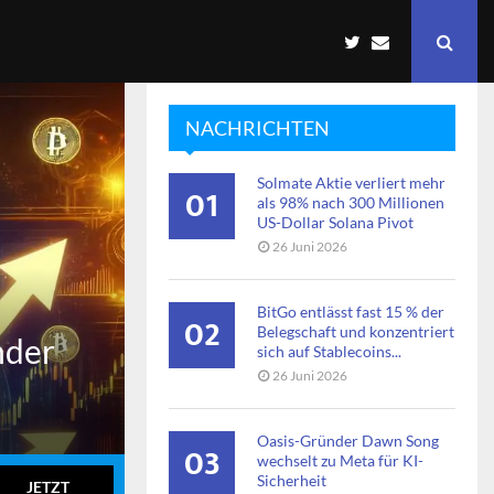
NACHRICHTEN
Solmate Aktie verliert mehr
01
als 98% nach 300 Millionen
US-Dollar Solana Pivot
26 Juni 2026
BitGo entlässt fast 15 % der
02
Belegschaft und konzentriert
nder
sich auf Stablecoins...
26 Juni 2026
Oasis-Gründer Dawn Song
03
wechselt zu Meta für KI-
Sicherheit
JETZT