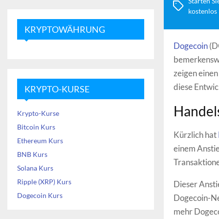
Starten Si
kostenlos
KRYPTOWÄHRUNG
Dogecoin
(DO
bemerkenswe
zeigen eine
diese Entwic
KRYPTO-KURSE
Handels
Krypto-Kurse
Bitcoin Kurs
Kürzlich hat
Ethereum Kurs
einem Ansti
BNB Kurs
Transaktion
Solana Kurs
Ripple (XRP) Kurs
Dieser Ansti
Dogecoin Kurs
Dogecoin-Ne
mehr Dogecoi