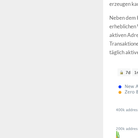
erzeugen ka
Neben dem H
erheblichen 
aktiven Adre
Transaktione
täglich akt