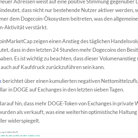
neuer Adressen weist auf eine positive Stimmung gegenüber
indeutet, dass nicht nur bestehende Nutzer aktiver werden, 
hmer dem Dogecoin-Ökosystem beitreten, was den allgemeine
-Aktivität verstärkt.
oinMarketCap zeigen einen Anstieg des täglichen Handelsvo
tet, dass in den letzten 24 Stunden mehr Dogecoins den Besi
aben. Es ist wichtig zu beachten, dass dieser Volumenanstieg 
 auch auf Kaufdruck zurückzuführen sein kann.
k
berichtet über einen kumulierten negativen Nettomittelzufl
llar in DOGE auf Exchanges in den letzten sieben Tagen.
darauf hin, dass mehr DOGE-Token von Exchanges in private W
urden als verkauft, was eine weiterhin optimistische Haltung 
r widerspiegelt.