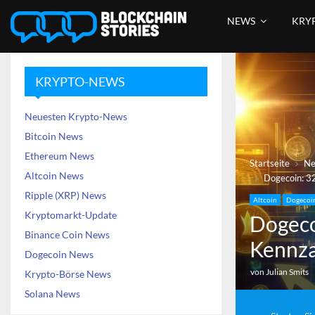
NEWS
KRY
KRYPTO-NEWS
Neuesten Krypto-News
Bitcoin News
Ethereum News
Startseite
N
Altcoin News
Dogecoin: 3
Ripple (XRP) News
Altcoin
Dogecoi
Kryptomarkt-Update
Dogeco
Binance Coin News
Kennza
Dogecoin News
von
Julian Smits
Krypto-Börse News
Solana News