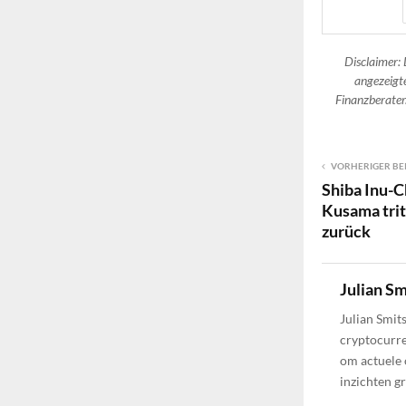
Disclaimer: 
angezeigte
Finanzberater.
VORHERIGER BE
Shiba Inu-C
Kusama trit
zurück
Julian Sm
Julian Smit
cryptocurre
om actuele 
inzichten g