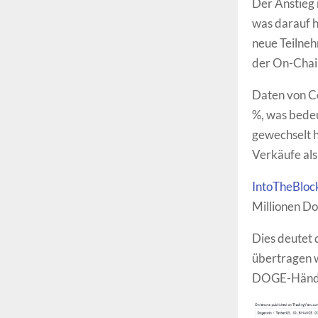
Der Anstieg 
was darauf h
neue Teilne
der On-Chain
Daten von C
%, was bedeu
gewechselt h
Verkäufe als
IntoTheBloc
Millionen Do
Dies deutet 
übertragen w
DOGE-Händle