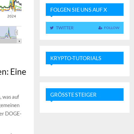
FOLGEN SIE UNS AUF X
TWITTER
FOLLOW
KRYPTO-TUTORIALS
n: Eine
GRÖSSTE STEIGER
, was auf
lgemeinen
 der DOGE-