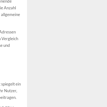
henende
ie Anzahl
r allgemeine
 Adressen
 Vergleich
se und
spiegelt ein
r Nutzer,
beitragen.