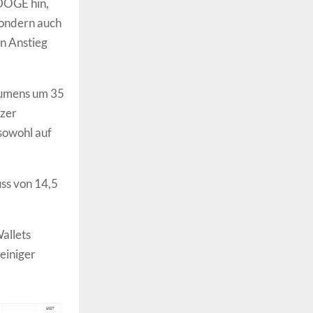
 DOGE hin,
sondern auch
n Anstieg
lumens um 35
tzer
sowohl auf
uss von 14,5
allets
einiger