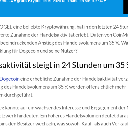
e mit
10 € gratis Krypto
bei Bitvavo und handeln Sie 10.000 €
GE), eine beliebte Kryptowährung, hat in den letzten 24 Stu
rte Zunahme der Handelsaktivität erlebt. Daten von Coin
n beeindruckenden Anstieg des Handelsvolumens um 35 %. Wa
klung für Dogecoin und seine Nutzer?
aktivität steigt in 24 Stunden um 35
Dogecoin
eine erhebliche Zunahme der Handelsaktivität verz
eg des Handelsvolumens um 35 % werden offensichtlich mehr
en durchgeführt.
eg könnte auf ein wachsendes Interesse und Engagement der 
tzwerk hindeuten. Ein höheres Handelsvolumen deutet darauf
ns den Besitzer wechseln, was sowohl Kauf- als auch Verkau