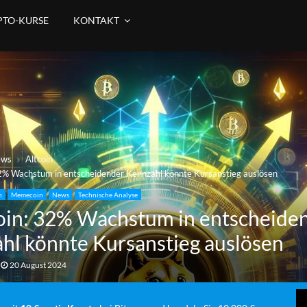
PTO-KURSE
KONTAKT
ews
Altcoin
2% Wachstum in entscheidender Kennzahl könnte Kursanstieg auslösen
n
Memecoin
News
Technische Analyse
in: 32% Wachstum in entscheide
hl könnte Kursanstieg auslösen
20 August 2024