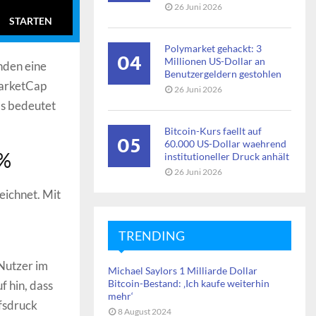
26 Juni 2026
STARTEN
Polymarket gehackt: 3
04
Millionen US-Dollar an
nden eine
Benutzergeldern gestohlen
MarketCap
26 Juni 2026
s bedeutet
Bitcoin-Kurs faellt auf
05
60.000 US-Dollar waehrend
 %
institutioneller Druck anhält
26 Juni 2026
eichnet. Mit
TRENDING
Nutzer im
Michael Saylors 1 Milliarde Dollar
Bitcoin-Bestand: ‚Ich kaufe weiterhin
 hin, dass
mehr‘
fsdruck
8 August 2024