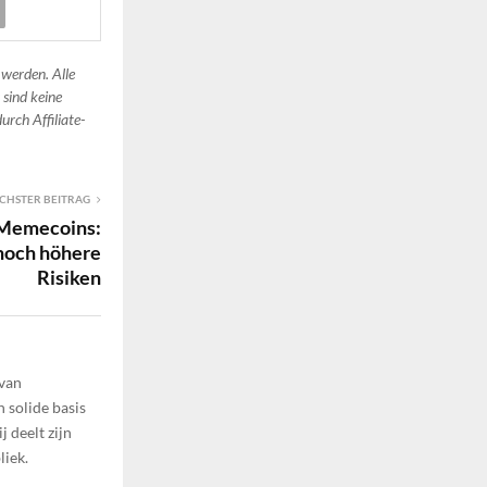
 werden. Alle
 sind keine
urch Affiliate-
CHSTER BEITRAG
n Memecoins:
noch höhere
Risiken
 van
 solide basis
 deelt zijn
liek.