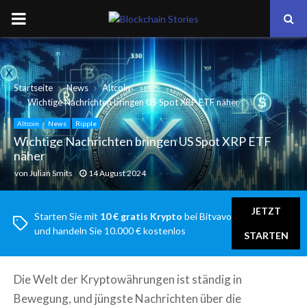
PRIMARY
MENU
Startseite
News
Altcoin
Wichtige Nachrichten bringen US Spot XRP ETF näher
Altcoin
News
Ripple
Wichtige Nachrichten bringen US Spot XRP ETF
näher
von
Julian Smits
14 August 2024
JETZT
Starten Sie mit
10 € gratis Krypto
bei Bitvavo
und handeln Sie 10.000 € kostenlos
STARTEN
Die Welt der Kryptowährungen ist ständig in
Bewegung, und jüngste Nachrichten über die