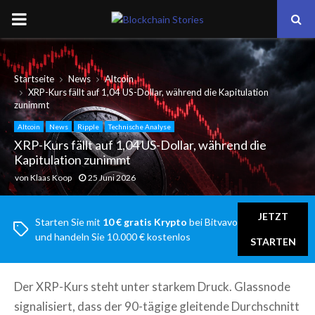
PRIMARY
MENU
Startseite
News
Altcoin
XRP-Kurs fällt auf 1,04 US-Dollar, während die Kapitulation
zunimmt
Altcoin
News
Ripple
Technische Analyse
XRP-Kurs fällt auf 1,04 US-Dollar, während die
Kapitulation zunimmt
von
Klaas Koop
25 Juni 2026
JETZT
Starten Sie mit
10 € gratis Krypto
bei Bitvavo
und handeln Sie 10.000 € kostenlos
STARTEN
Der XRP-Kurs steht unter starkem Druck. Glassnode
signalisiert, dass der 90-tägige gleitende Durchschnitt