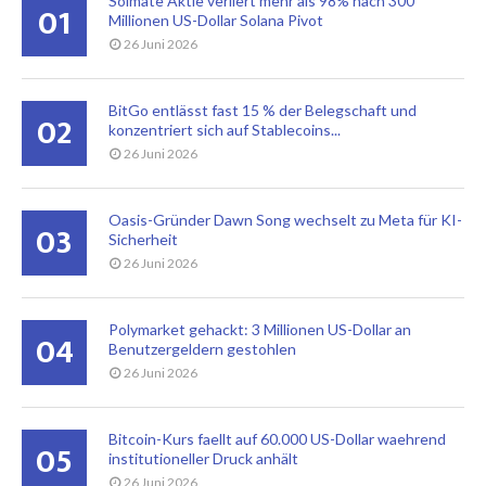
Solmate Aktie verliert mehr als 98% nach 300
01
Millionen US-Dollar Solana Pivot
26 Juni 2026
BitGo entlässt fast 15 % der Belegschaft und
02
konzentriert sich auf Stablecoins...
26 Juni 2026
Oasis-Gründer Dawn Song wechselt zu Meta für KI-
03
Sicherheit
26 Juni 2026
Polymarket gehackt: 3 Millionen US-Dollar an
04
Benutzergeldern gestohlen
26 Juni 2026
Bitcoin-Kurs faellt auf 60.000 US-Dollar waehrend
05
institutioneller Druck anhält
26 Juni 2026