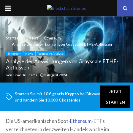
PRIMARY
MENU
Startseite
News
Ethereum
Analyse der Auswirkungen von Grayscale ETHE-Abflüssen
Ethereum
News
Technische Analyse
Analyse der Auswirkungen von Grayscale ETHE-
Abflüssen
von
Timo Bruinsma
3 August 2024
JETZT
Starten Sie mit
10 € gratis Krypto
bei Bitvavo
und handeln Sie 10.000 € kostenlos
STARTEN
Die US-amerikanischen Spot-
Ethereum
-ETFs
verzeichneten in der zweiten Handelswoche im