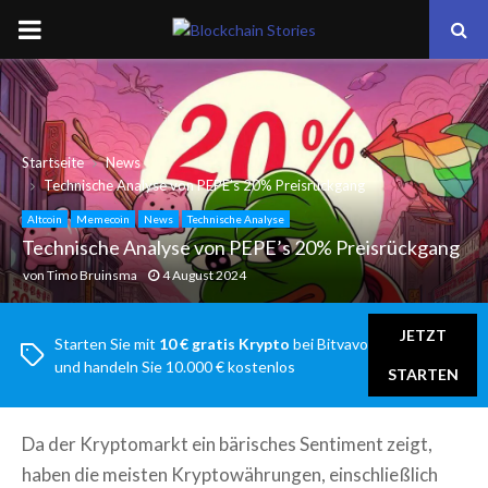
PRIMARY
MENU
Startseite
News
Technische Analyse von PEPE’s 20% Preisrückgang
Altcoin
Memecoin
News
Technische Analyse
Technische Analyse von PEPE’s 20% Preisrückgang
von
Timo Bruinsma
4 August 2024
JETZT
Starten Sie mit
10 € gratis Krypto
bei Bitvavo
und handeln Sie 10.000 € kostenlos
STARTEN
Da der Kryptomarkt ein bärisches Sentiment zeigt,
haben die meisten Kryptowährungen, einschließlich