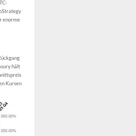
BTC-
roStrategy
er enorme
Rückgang
sury hält
nittspreis
len Kursen