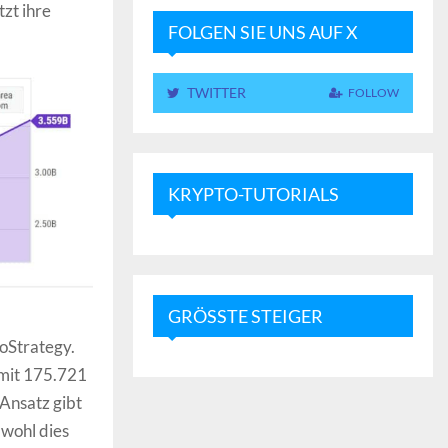
zt ihre
FOLGEN SIE UNS AUF X
TWITTER
FOLLOW
KRYPTO-TUTORIALS
GRÖSSTE STEIGER
oStrategy.
 mit 175.721
Ansatz gibt
bwohl dies