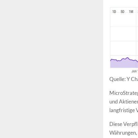
Quelle: Y Ch
MicroStrateg
und Aktiene
langfristige
Diese Verpfl
Währungen, d