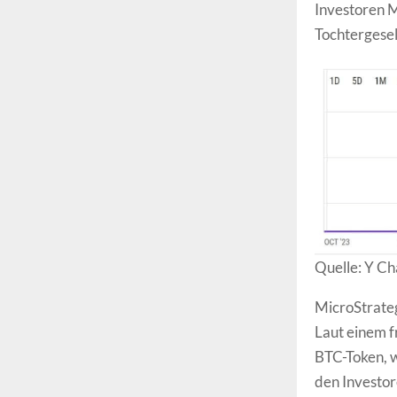
Investoren M
Tochtergese
Quelle: Y Ch
MicroStrateg
Laut einem f
BTC-Token, w
den Investor