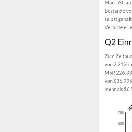
MacroStrate
Bestände von
selbst gehal
Verluste erl
Q2 Ein
Zum Zeitpunk
von 2,21% in
MSR 226.330 
von $36.995.
mehr als $6 