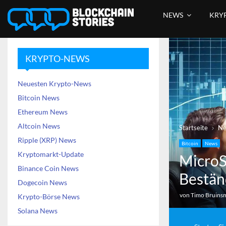
NEWS
KRY
KRYPTO-NEWS
Neuesten Krypto-News
Bitcoin News
Ethereum News
Altcoin News
Startseite
N
Ripple (XRP) News
Bitcoin
News
Kryptomarkt-Update
MicroS
Binance Coin News
Bestän
Dogecoin News
von
Timo Bruins
Krypto-Börse News
Solana News