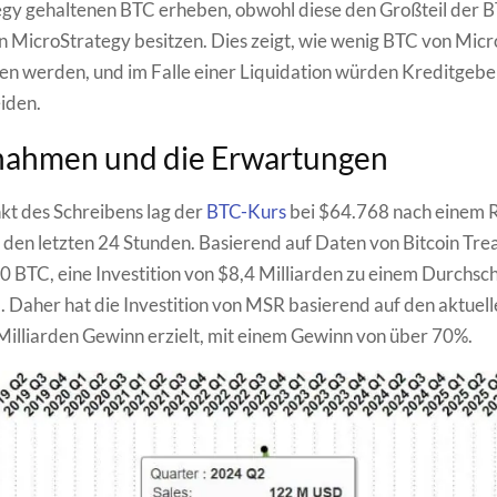
gy gehaltenen BTC erheben, obwohl diese den Großteil der 
 MicroStrategy besitzen. Dies zeigt, wie wenig BTC von Mic
ten werden, und im Falle einer Liquidation würden Kreditgeb
eiden.
nahmen und die Erwartungen
t des Schreibens lag der
BTC-Kurs
bei $64.768 nach einem 
 den letzten 24 Stunden. Basierend auf Daten von Bitcoin Trea
BTC, eine Investition von $8,4 Milliarden zu einem Durchsch
 Daher hat die Investition von MSR basierend auf den aktuel
Milliarden Gewinn erzielt, mit einem Gewinn von über 70%.