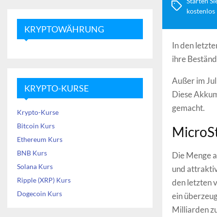
Starten Si
kostenlos
KRYPTOWÄHRUNG
In den letzt
ihre Beständ
Außer im Ju
KRYPTO-KURSE
Diese Akkum
gemacht.
Krypto-Kurse
Bitcoin Kurs
MicroSt
Ethereum Kurs
BNB Kurs
Die Menge an
Solana Kurs
und attrakti
Ripple (XRP) Kurs
den letzten
Dogecoin Kurs
ein überzeu
Milliarden z