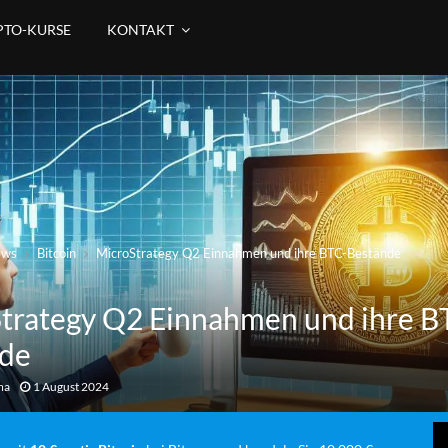
PTO-KURSE
KONTAKT
ews
Bitcoin
MicroStrategy Q2 Einnahmen und ihre BTC-Bestände
trategy Q2 Einnahmen und ihre B
de
ma
1 August 2024