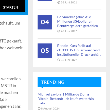
26 Juni 2026
STARTEN
Polymarket gehackt: 3
04
Millionen US-Dollar an
ngehäuft, um
Benutzergeldern gestohlen
26 Juni 2026
BTC gekauft.
Bitcoin-Kurs faellt auf
05
ber weltweit
60.000 US-Dollar waehrend
institutioneller Druck anhält
26 Juni 2026
 wertvollen
TRENDING
t MSTR in
nde machen
Michael Saylors 1 Milliarde Dollar
Bitcoin-Bestand: ‚Ich kaufe weiterhin
8,65
mehr‘
ngenen Jahr.
8 August 2024