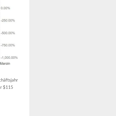
chäftsjahr
er $115