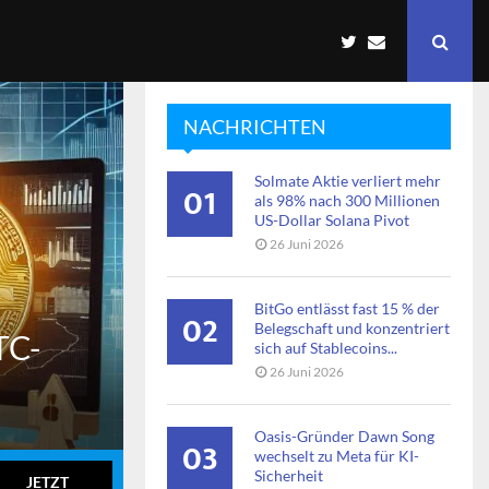
NACHRICHTEN
Solmate Aktie verliert mehr
01
als 98% nach 300 Millionen
US-Dollar Solana Pivot
26 Juni 2026
BitGo entlässt fast 15 % der
02
Belegschaft und konzentriert
TC-
sich auf Stablecoins...
26 Juni 2026
Oasis-Gründer Dawn Song
03
wechselt zu Meta für KI-
Sicherheit
JETZT