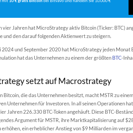
e mit
10 € gratis Bitcoin
bei Bitvavo und handeln Sie 10.000 €
en vier Jahren hat MicroStrategy aktiv Bitcoin (Ticker: BTC) a
e und den darauf folgenden Aktienwert zu steigern.
li 2024 und September 2020 hat MicroStrategy jeden Monat 
ulation hat das Unternehmen zu einem der größten
BTC
-Inha
rategy setzt auf Macrostrategy
 Bitcoin, die das Unternehmen besitzt, macht MSTR zu einem
ven Unternehmen für Investoren. In all seinen Operationen ha
 vier Jahren 226.330 BTC-Token angehäuft. Diese BTC-Bestä
gendes Argument für MSTR, ihre Marktkapitalisierung auf $2
u erhöhen, ein erheblicher Anstieg von $9 Milliarden im verga