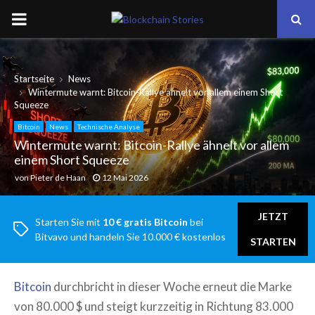
PRIMARY
MENU
Startseite
News
Wintermute warnt: Bitcoin-Rallye ähnelt vor allem einem Short
Squeeze
Bitcoin
News
Technische Analyse
Wintermute warnt: Bitcoin-Rallye ähnelt vor allem
einem Short Squeeze
von
Pieter de Haan
12 Mai 2026
JETZT
Starten Sie mit
10 € gratis Bitcoin
bei
Bitvavo und handeln Sie 10.000 € kostenlos
STARTEN
Bitcoin
durchbricht in dieser Woche erneut die Marke
von 80.000 $ und steigt kurzzeitig in Richtung 83.000