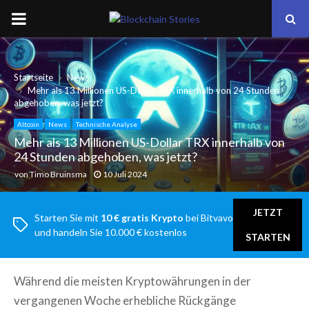
PRIMARY
MENU
Startseite
News
Mehr als 13 Millionen US-Dollar TRX innerhalb von 24 Stunden
abgehoben, was jetzt?
Altcoin
News
Technische Analyse
Mehr als 13 Millionen US-Dollar TRX innerhalb von
24 Stunden abgehoben, was jetzt?
von
Timo Bruinsma
10 Juli 2024
JETZT
Starten Sie mit
10 € gratis Krypto
bei Bitvavo
und handeln Sie 10.000 € kostenlos
STARTEN
Während die meisten Kryptowährungen in der
vergangenen Woche erhebliche Rückgänge