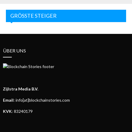
GRÖSSTE STEIGER
ÜBER UNS
Zijlstra Media B.V.
Email
: info[at]blockchainstories.com
KVK
: 83240179