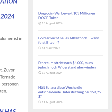
ZATION
Dogecoin-Wal bewegt 103 Millionen
, 2024
DOGE-Token
13 August 2024
lumen ist in
Gold erreicht neues Allzeithoch – wann
folgt Bitcoin?
14 März 2025
Ethereum strebt nach $4.000, muss
jedoch noch Widerstand überwinden
t. Zuvor
12 August 2024
 Tornado
elpersonen,
Hält Solana diese Woche die
gen.
entscheidende Unterstützung bei 153,95
$?
11 August 2024
N HAS