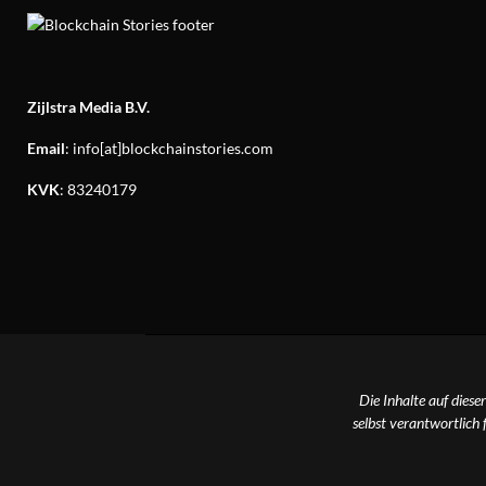
Zijlstra Media B.V.
Email
: info[at]blockchainstories.com
KVK
: 83240179
Die Inhalte auf diese
selbst verantwortlich 