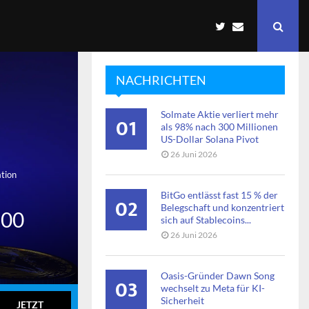
NACHRICHTEN
Solmate Aktie verliert mehr
01
als 98% nach 300 Millionen
US-Dollar Solana Pivot
26 Juni 2026
tion
BitGo entlässt fast 15 % der
02
Belegschaft und konzentriert
100
sich auf Stablecoins...
26 Juni 2026
Oasis-Gründer Dawn Song
03
wechselt zu Meta für KI-
Sicherheit
JETZT