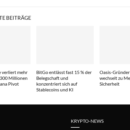
E BEITRÄGE
 verliert mehr
BitGo entlässt fast 15 % der
Oasis-Gründer
 300 Millionen
Belegschaft und
wechselt zu Met
lana Pivot
konzentriert sich auf
Sicherheit
Stablecoins und KI
KRYPTO-NEWS