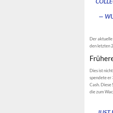
COLLE
— WU
Der aktuelle
den letzten
Früher
Dies ist nic
spendete er
Cash. Diese 
die zum Wac
JUST 