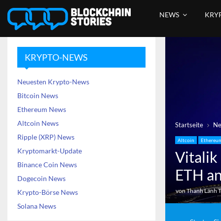
NEWS
KRY
KRYPTO-NEWS
Neuesten Krypto-News
Bitcoin News
Ethereum News
Altcoin News
Startseite
N
Ripple (XRP) News
Altcoin
Ethereu
Kryptomarkt-Update
Vitali
Binance Coin News
ETH an
Dogecoin News
von
Thanh Lanh 
Krypto-Börse News
Solana News