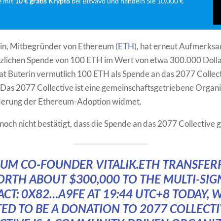
e mit
10 € gratis Krypto
bei Bitvavo und handeln Sie 10.000 €
rin, Mitbegründer von Ethereum (
ETH
), hat erneut Aufmerksa
rzlichen Spende von 100 ETH im Wert von etwa 300.000 Dolla
at Buterin vermutlich 100 ETH als Spende an das 2077 Collec
Das 2077 Collective ist eine gemeinschaftsgetriebene Organis
rderung der Ethereum-Adoption widmet.
 noch nicht bestätigt, dass die Spende an das 2077 Collective g
UM CO-FOUNDER VITALIK.ETH TRANSFER
RTH ABOUT $300,000 TO THE MULTI-SI
CT: 0X82…A9FE AT 19:44 UTC+8 TODAY, W
ED TO BE A DONATION TO 2077 COLLECTI