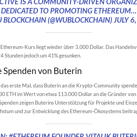
CTIVE IS A COMMUNITY-DRIVEN ORGANI
DEDICATED TO PROMOTING ETHEREUM…
 BLOCKCHAIN (@WUBLOCKCHAIN)
JULY 6
 Ethereum-Kurs liegt wieder über 3.000 Dollar. Das Handelsvo
 24 Stunden jedoch um 41% gesunken.
e Spenden von Buterin
ht das erste Mal, dass Buterin an die Krypto-Community spende
 30 ETH im Wert von etwa 113.000 Dollar an die Gründer von
Spenden zeigen Buterins Unterstützung für Projekte und Einz
hstum und zur Entwicklung des Ethereum-Ökosystems beitra
IN:
#ETHEREUM
FOUNDER VITALIK BUTERI