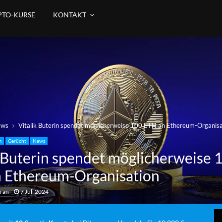
PTO-KURSE
KONTAKT
ews
Vitalik Buterin spendet möglicherweise 100 ETH an Ethereum-Organisa
m
Gerücht
News
k Buterin spendet möglicherweise 
 Ethereum-Organisation
Tran
7 Juli 2024