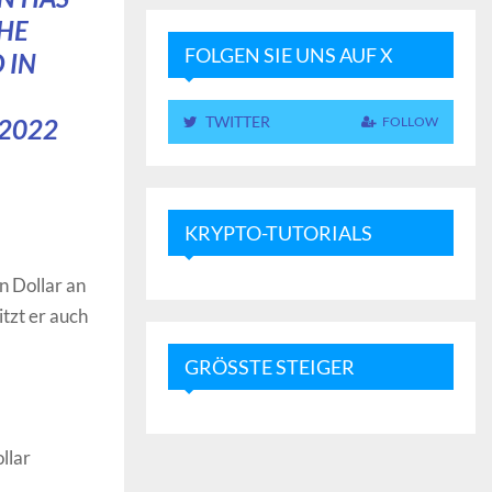
HE
FOLGEN SIE UNS AUF X
 IN
TWITTER
 2022
FOLLOW
KRYPTO-TUTORIALS
n Dollar an
tzt er auch
GRÖSSTE STEIGER
llar