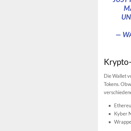
M
UN
— W
Krypto-
Die Wallet v
Tokens. Obwo
verschiedene
Ethereu
Kyber 
Wrappe