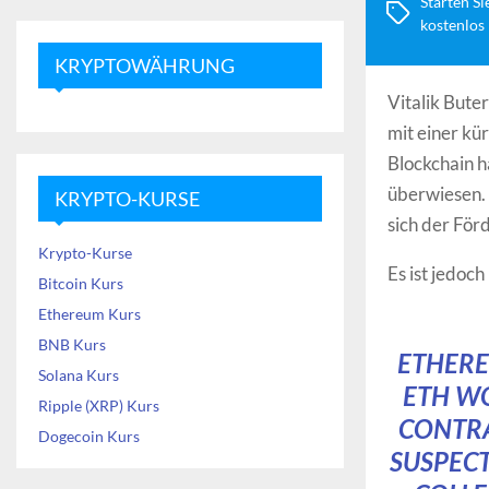
Starten Si
kostenlos
KRYPTOWÄHRUNG
Vitalik Bute
mit einer kü
Blockchain h
überwiesen. 
KRYPTO-KURSE
sich der Fö
Krypto-Kurse
Es ist jedoch
Bitcoin Kurs
Ethereum Kurs
BNB Kurs
ETHERE
Solana Kurs
ETH WO
Ripple (XRP) Kurs
CONTRA
Dogecoin Kurs
SUSPECT