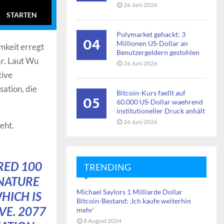
26 Juni 2026
STARTEN
Polymarket gehackt: 3
04
Millionen US-Dollar an
mkeit erregt
Benutzergeldern gestohlen
r. Laut Wu
26 Juni 2026
tive
ation, die
Bitcoin-Kurs faellt auf
05
60.000 US-Dollar waehrend
institutioneller Druck anhält
26 Juni 2026
eht.
RED 100
TRENDING
GNATURE
Michael Saylors 1 Milliarde Dollar
HICH IS
Bitcoin-Bestand: ‚Ich kaufe weiterhin
VE. 2077
mehr‘
8 August 2024