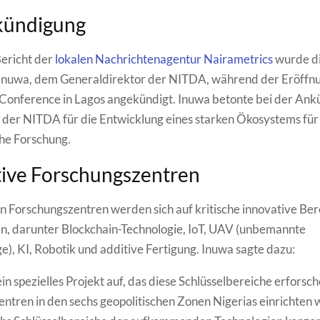
kündigung
ericht der
lokalen Nachrichtenagentur Nairametrics
wurde die
 Inuwa, dem Generaldirektor der NITDA, während der Eröffnu
Conference in Lagos angekündigt. Inuwa betonte bei der Ank
der NITDA für die Entwicklung eines starken Ökosystems für
che Forschung.
tive Forschungszentren
n Forschungszentren werden sich auf kritische innovative Ber
n, darunter Blockchain-Technologie, IoT, UAV (unbemannte
e), KI, Robotik und additive Fertigung. Inuwa sagte dazu:
ein spezielles Projekt auf, das diese Schlüsselbereiche erforsc
ntren in den sechs geopolitischen Zonen Nigerias einrichten wi