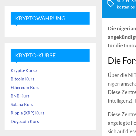
Starten Si
kostenlos
KRYPTOWÄHRUNG
Die nigeria
angekündigt,
für die Inno
KRYPTO-KURSE
Die Fo
Krypto-Kurse
Über die NI
Bitcoin Kurs
nigerianisch
Ethereum Kurs
Diese Zentre
BNB Kurs
Intelligenz),
Solana Kurs
Ripple (XRP) Kurs
Diese Zentre
Dogecoin Kurs
angelegte Fo
sich auf di