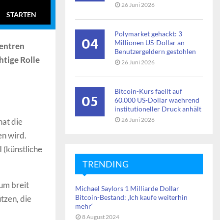
26 Juni 2026
STARTEN
Polymarket gehackt: 3
04
Millionen US-Dollar an
zentren
Benutzergeldern gestohlen
htige Rolle
26 Juni 2026
Bitcoin-Kurs faellt auf
05
60.000 US-Dollar waehrend
institutioneller Druck anhält
26 Juni 2026
at die
en wird.
 (künstliche
TRENDING
um breit
Michael Saylors 1 Milliarde Dollar
Bitcoin-Bestand: ‚Ich kaufe weiterhin
tzen, die
mehr‘
8 August 2024