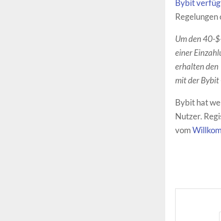
Bybit verfü
Regelungen 
Um den 40-$-B
einer Einzahl
erhalten den
mit der Bybit
Bybit hat we
Nutzer. Regi
vom
Willko