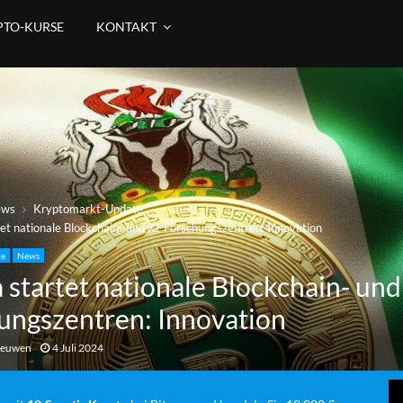
PTO-KURSE
KONTAKT
ews
Kryptomarkt-Update
tet nationale Blockchain- und KI-Forschungszentren: Innovation
te
News
 startet nationale Blockchain- und
ungszentren: Innovation
eeuwen
4 Juli 2024