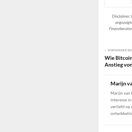
Disclaimer: 
angezeigte
Finanzberater.
VORHERIGER BE
Wie Bitcoin
Anstieg vo
Marijn v
Marijn van 
interesse i
verliefd op
ontwikkelin