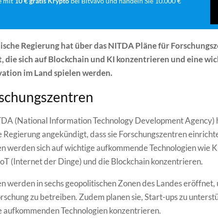
e mit
10 € gratis Krypto
bei Bitvavo und handeln Sie 10.000 €
nische Regierung hat über das NITDA Pläne für Forschungs
 die sich auf Blockchain und KI konzentrieren und eine wic
vation im Land spielen werden.
rschungszentren
TDA (National Information Technology Development Agency) h
e Regierung angekündigt, dass sie Forschungszentren einricht
n werden sich auf wichtige aufkommende Technologien wie KI
 IoT (Internet der Dinge) und die Blockchain konzentrieren.
n werden in sechs geopolitischen Zonen des Landes eröffnet, 
rschung zu betreiben. Zudem planen sie, Start-ups zu unterstü
ese aufkommenden Technologien konzentrieren.