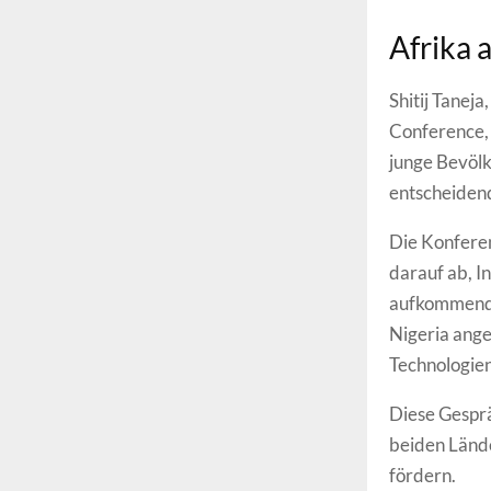
Afrika a
Shitij Tanej
Conference, b
junge Bevölk
entscheiden
Die Konferen
darauf ab, In
aufkommende 
Nigeria ange
Technologie
Diese Gesprä
beiden Lände
fördern.