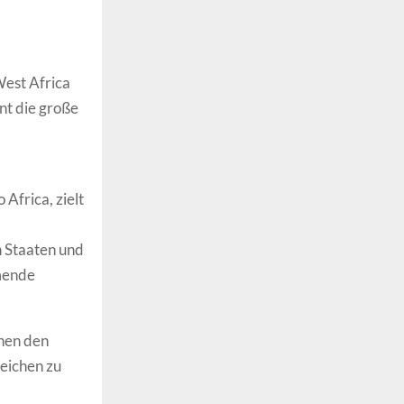
West Africa
nnt die große
Africa, zielt
n Staaten und
mmende
chen den
eichen zu