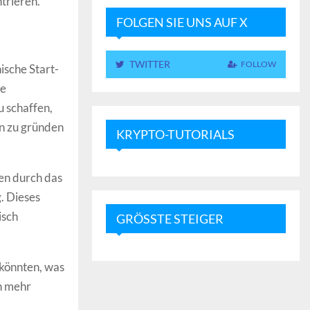
trieren.“
FOLGEN SIE UNS AUF X
TWITTER
FOLLOW
ische Start-
se
 schaffen,
n zu gründen
KRYPTO-TUTORIALS
en durch das
. Dieses
isch
GRÖSSTE STEIGER
 könnten, was
h mehr