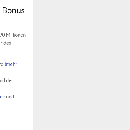
$ Bonus
 90 Millionen
r des
d (
mehr
end der
nen
und