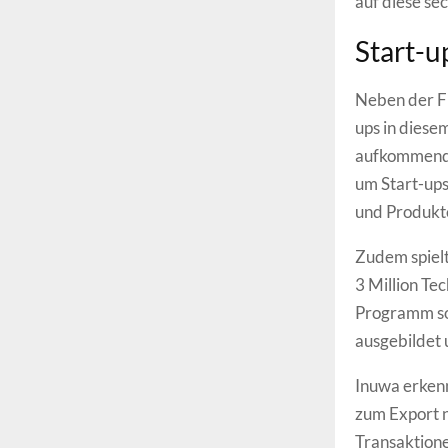
auf diese se
Start-u
Neben der Fi
ups in diese
aufkommenden
um Start-up
und Produkt
Zudem spielt
3 Million Te
Programm sol
ausgebildet u
Inuwa erkenn
zum Export 
Transaktion