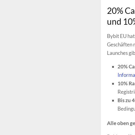
20% Cas
und 10
Bybit EU hat 
Geschäften m
Launches gibt
20% Ca
Informa
10% Ra
Registr
Bis zu 
Beding
Alle oben ge