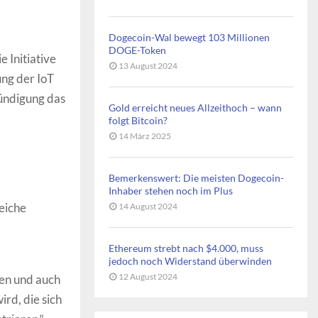
Dogecoin-Wal bewegt 103 Millionen
DOGE-Token
 Initiative
13 August 2024
ng der IoT
ündigung das
Gold erreicht neues Allzeithoch – wann
folgt Bitcoin?
14 März 2025
Bemerkenswert: Die meisten Dogecoin-
Inhaber stehen noch im Plus
eiche
14 August 2024
Ethereum strebt nach $4.000, muss
jedoch noch Widerstand überwinden
12 August 2024
hen und auch
rd, die sich