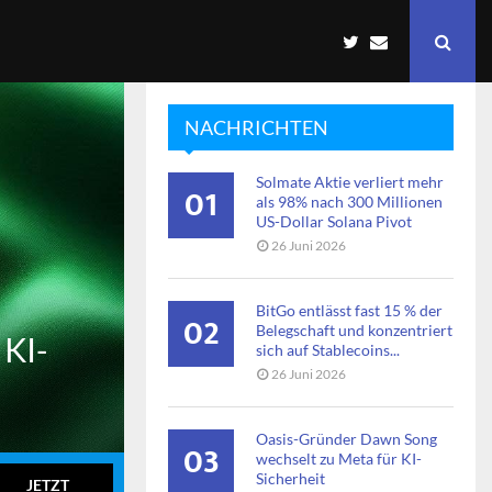
NACHRICHTEN
Solmate Aktie verliert mehr
01
als 98% nach 300 Millionen
US-Dollar Solana Pivot
26 Juni 2026
BitGo entlässt fast 15 % der
02
Belegschaft und konzentriert
 KI-
sich auf Stablecoins...
26 Juni 2026
Oasis-Gründer Dawn Song
03
wechselt zu Meta für KI-
Sicherheit
JETZT