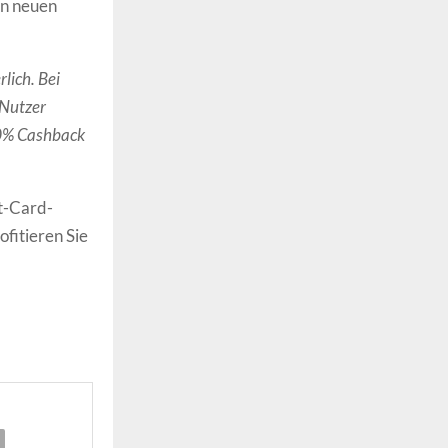
en neuen
lich. Bei
 Nutzer
20% Cashback
t-Card-
fitieren Sie