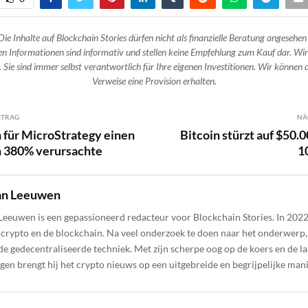
Die Inhalte auf Blockchain Stories dürfen nicht als finanzielle Beratung angesehen
n Informationen sind informativ und stellen keine Empfehlung zum Kauf dar. Wir
 Sie sind immer selbst verantwortlich für Ihre eigenen Investitionen. Wir können d
Verweise eine Provision erhalten.
ITRAG
NÄ
 für MicroStrategy einen
Bitcoin stürzt auf $50.0
n 380% verursachte
1
an Leeuwen
Leeuwen is een gepassioneerd redacteur voor Blockchain Stories. In 2022 
n crypto en de blockchain. Na veel onderzoek te doen naar het onderwerp,
 de gedecentraliseerde techniek. Met zijn scherpe oog op de koers en de la
gen brengt hij het crypto nieuws op een uitgebreide en begrijpelijke mani