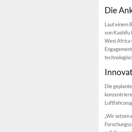
Die An
Laut einem B
von Kashifu
West Africa 
Engagement 
technologis
Innova
Die geplante
konzentriere
Luftfahrzeug
„Wir setzen 
Forschungsze