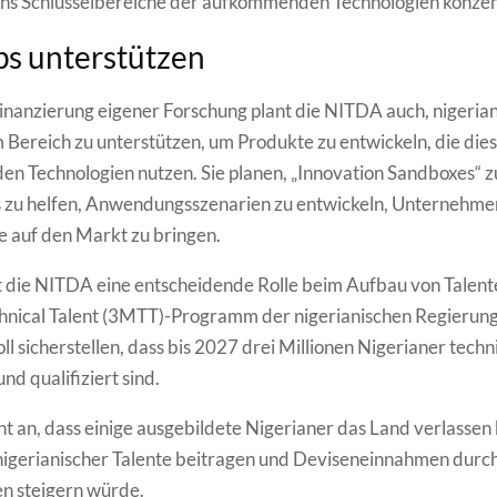
chs Schlüsselbereiche der aufkommenden Technologien konzen
ps unterstützen
nanzierung eigener Forschung plant die NITDA auch, nigerian
m Bereich zu unterstützen, um Produkte zu entwickeln, die die
 Technologien nutzen. Sie planen, „Innovation Sandboxes“ zu
s zu helfen, Anwendungsszenarien zu entwickeln, Unternehme
e auf den Markt zu bringen.
 die NITDA eine entscheidende Rolle beim Aufbau von Talent
chnical Talent (3MTT)-Programm der nigerianischen Regierung
l sicherstellen, dass bis 2027 drei Millionen Nigerianer techn
nd qualifiziert sind.
t an, dass einige ausgebildete Nigerianer das Land verlassen
nigerianischer Talente beitragen und Deviseneinnahmen durc
en steigern würde.