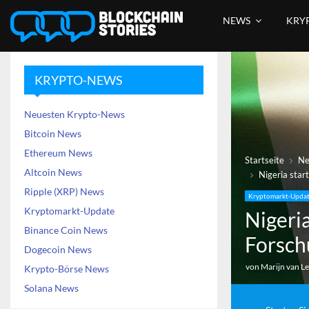
NEWS
KRY
KRYPTO-NEWS
Neuesten Krypto-News
Bitcoin News
Ethereum News
Startseite
N
Altcoin News
Nigeria star
Ripple (XRP) News
Kryptomarkt-Upda
Kryptomarkt-Update
Nigeria
Binance Coin News
Forsch
Dogecoin News
von
Marijn van L
Krypto-Börse News
Solana News