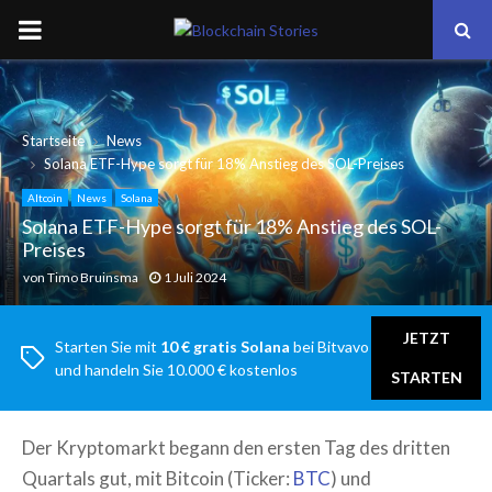
PRIMARY
MENU
Startseite
News
Solana ETF-Hype sorgt für 18% Anstieg des SOL-Preises
Altcoin
News
Solana
Solana ETF-Hype sorgt für 18% Anstieg des SOL-
Preises
von
Timo Bruinsma
1 Juli 2024
JETZT
Starten Sie mit
10 € gratis Solana
bei Bitvavo
und handeln Sie 10.000 € kostenlos
STARTEN
Der Kryptomarkt begann den ersten Tag des dritten
Quartals gut, mit Bitcoin (Ticker:
BTC
) und