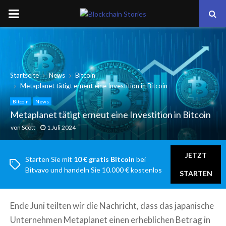
PRIMARY
MENU
Startseite
News
Bitcoin
Metaplanet tätigt erneut eine Investition in Bitcoin
Bitcoin
News
Metaplanet tätigt erneut eine Investition in Bitcoin
von
Scott
1 Juli 2024
JETZT
Starten Sie mit
10 € gratis Bitcoin
bei
Bitvavo und handeln Sie 10.000 € kostenlos
STARTEN
Ende Juni teilten wir die Nachricht, dass das japanische
Unternehmen Metaplanet einen erheblichen Betrag in