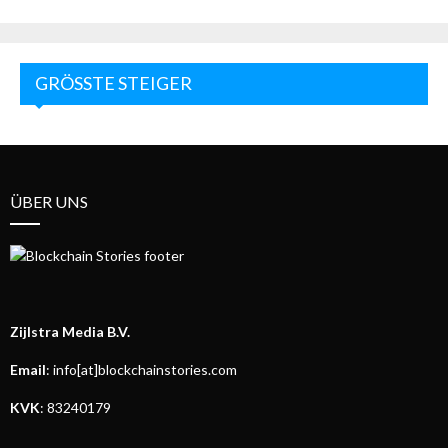
GRÖSSTE STEIGER
ÜBER UNS
Zijlstra Media B.V.
Email
: info[at]blockchainstories.com
KVK
: 83240179