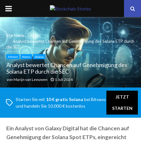
PRIMARY
MENU
Startseite
News
Analyst bewertet Chancen auf Genehmigung des Solana ETP durch
die SEC
Altcoin
News
Solana
Analyst bewertet Chancen auf Genehmigung des
Solana ETP durch die SEC
von
Marijn van Leeuwen
1 Juli 2024
JETZT
Starten Sie mit
10 € gratis Solana
bei Bitvavo
und handeln Sie 10.000 € kostenlos
STARTEN
Ein Analyst von Galaxy Digital hat die Chancen auf
Genehmigung der Solana Spot ETPs, eingereicht