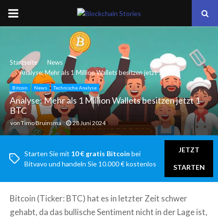
PRIMARY
MENU
Startseite
News
Analyse: Mehr als 1 Million Wallets besitzen jetzt 1 BTC
Bitcoin
News
Technische Analyse
Analyse: Mehr als 1 Million Wallets besitzen jetzt 1
BTC
von
Timo Bruinsma
28 Juni 2024
JETZT
Starten Sie mit
10 € gratis Bitcoin
bei
Bitvavo und handeln Sie 10.000 € kostenlos
STARTEN
Bitcoin (Ticker: BTC) hat es in letzter Zeit schwer
gehabt, da das bullische Sentiment nicht in der Lage ist,