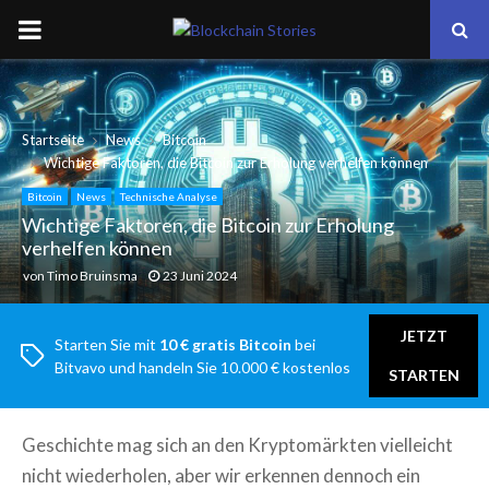
PRIMARY
MENU
Startseite
News
Bitcoin
Wichtige Faktoren, die Bitcoin zur Erholung verhelfen können
Bitcoin
News
Technische Analyse
Wichtige Faktoren, die Bitcoin zur Erholung
verhelfen können
von
Timo Bruinsma
23 Juni 2024
JETZT
Starten Sie mit
10 € gratis Bitcoin
bei
Bitvavo und handeln Sie 10.000 € kostenlos
STARTEN
Geschichte mag sich an den Kryptomärkten vielleicht
nicht wiederholen, aber wir erkennen dennoch ein