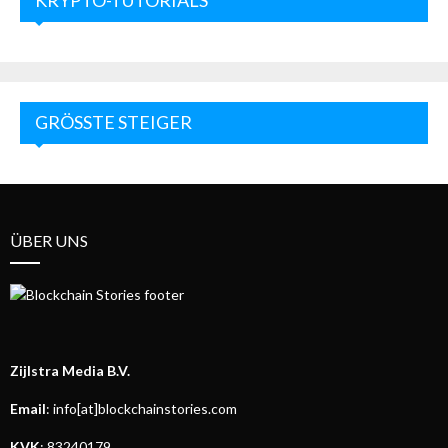
GRÖSSTE STEIGER
ÜBER UNS
Zijlstra Media B.V.
Email
: info[at]blockchainstories.com
KVK
: 83240179