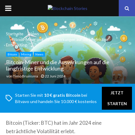
PRIMARY
MENU
Startseite
News
Bitcoin-Miner und die Auswirkungen auf die langfristige
Entwicklung
Bitcoin
Mining
News
Bitcoin-Miner und die Auswirkungen auf die
langfristige Entwicklung
von
Timo Bruinsma
22 Juni 2024
JETZT
Starten Sie mit
10 € gratis Bitcoin
bei
Bitvavo und handeln Sie 10.000 € kostenlos
STARTEN
Bitcoin (Ticker: BTC) hat im Jahr 2024 eine
beträchtliche Volatilität erlebt.