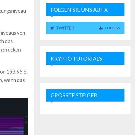
FOLGEN SIE UNS AUF X
tzungsniveau
TWITTER
FOLLOW
niveaus von
ch das
en drücken
KRYPTO-TUTORIALS
on 153,95 $,
n, wenn das
GRÖSSTE STEIGER