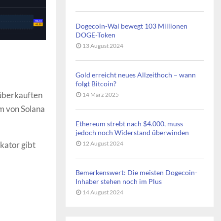
Dogecoin-Wal bewegt 103 Millionen
DOGE-Token
13 August 2024
Gold erreicht neues Allzeithoch – wann
folgt Bitcoin?
 überkauften
14 März 2025
um von Solana
Ethereum strebt nach $4.000, muss
jedoch noch Widerstand überwinden
ikator gibt
12 August 2024
Bemerkenswert: Die meisten Dogecoin-
Inhaber stehen noch im Plus
14 August 2024