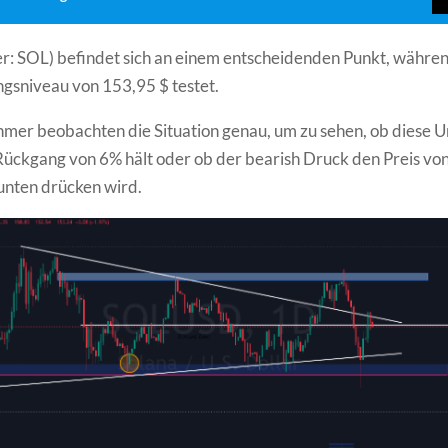
er: SOL) befindet sich an einem entscheidenden Punkt, währen
gsniveau von 153,95 $ testet.
mer beobachten die Situation genau, um zu sehen, ob diese 
ückgang von 6% hält oder ob der bearish Druck den Preis vo
unten drücken wird.