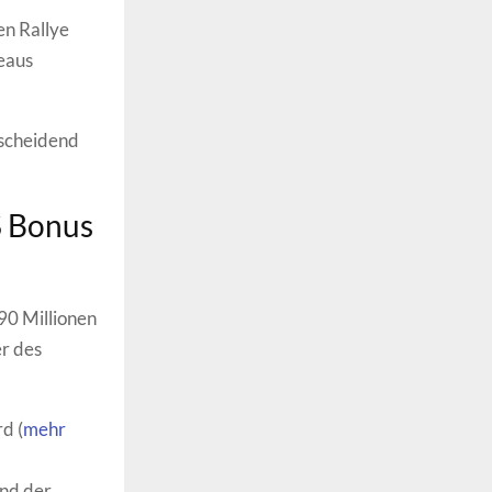
en Rallye
eaus
tscheidend
$ Bonus
 90 Millionen
r des
d (
mehr
end der