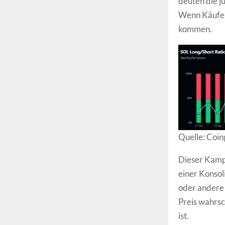
deuten die j
Wenn Käufer
kommen.
Quelle: Coin
Dieser Kampf
einer Konsol
oder andere 
Preis wahrsc
ist.