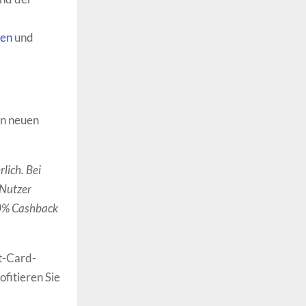
nen
und
en neuen
lich. Bei
 Nutzer
20% Cashback
t-Card-
fitieren Sie