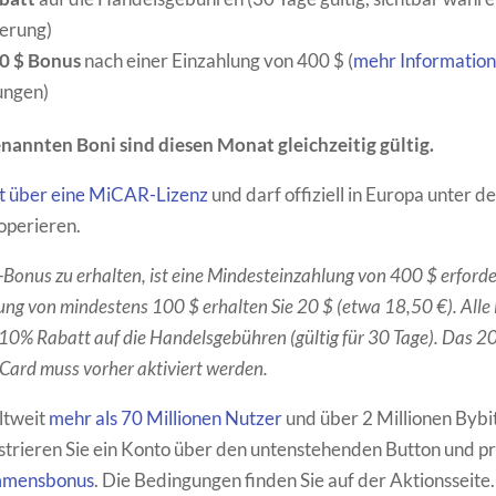
ierung)
40 $ Bonus
nach einer Einzahlung von 400 $ (
mehr Informatio
ungen)
nannten Boni sind diesen Monat gleichzeitig gültig.
gt über eine MiCAR-Lizenz
und darf offiziell in Europa unter d
operieren.
onus zu erhalten, ist eine Mindesteinzahlung von 400 $ erforder
ung von mindestens 100 $ erhalten Sie 20 $ (etwa 18,50 €). Alle
 10% Rabatt auf die Handelsgebühren (gültig für 30 Tage). Das 
 Card muss vorher aktiviert werden.
ltweit
mehr als 70 Millionen Nutzer
und über 2 Millionen Bybi
strieren Sie ein Konto über den untenstehenden Button und pro
mmensbonus
. Die Bedingungen finden Sie auf der Aktionsseite.