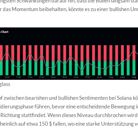
üngsten Schwankungen darauf hin, dass die Bullen langsam st
 das Momentum beibehalten, könnte es zu einer bullishen U
glass
 zwischen bearishen und bullishen Sentimenten bei Solana kö
idierungsphase führen, bevor eine entscheidende Bewegung in
Richtung stattfindet. Wenn dieses Niveau durchbrochen wird
heinlich auf etwa 150 $ fallen, wo eine starke Unterstützung