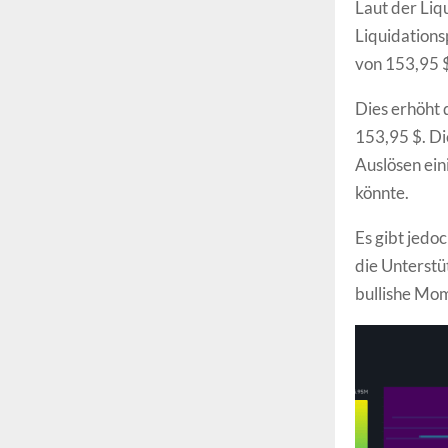
Laut der Liq
Liquidations
von 153,95 $
Dies erhöht 
153,95 $. Di
Auslösen ein
könnte.
Es gibt jedo
die Unterstü
bullishe Mo