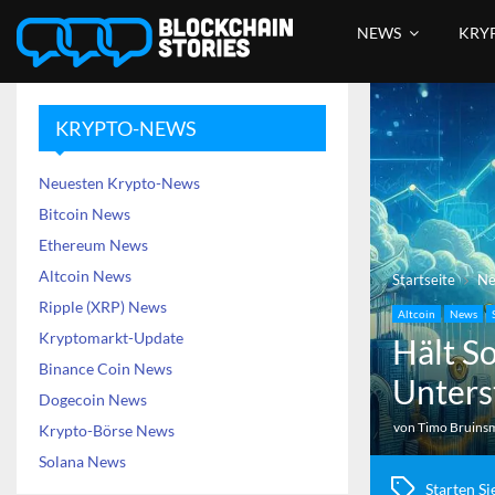
NEWS
KRY
KRYPTO-NEWS
Neuesten Krypto-News
Bitcoin News
Ethereum News
Altcoin News
Startseite
N
Ripple (XRP) News
Altcoin
News
Kryptomarkt-Update
Hält S
Binance Coin News
Unters
Dogecoin News
von
Timo Bruins
Krypto-Börse News
Solana News
Starten Si