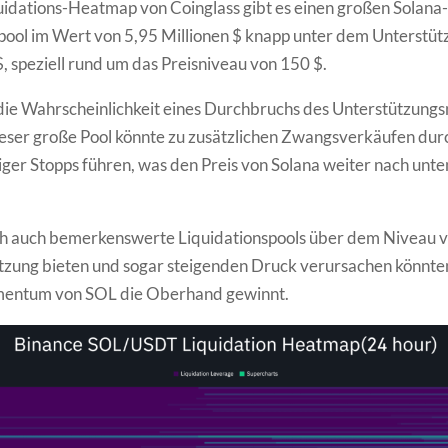
uidations-Heatmap von Coinglass gibt es einen großen Solana-
pool im Wert von 5,95 Millionen $ knapp unter dem Unterstü
, speziell rund um das Preisniveau von 150 $.
die Wahrscheinlichkeit eines Durchbruchs des Unterstützungs
eser große Pool könnte zu zusätzlichen Zwangsverkäufen dur
iger Stopps führen, was den Preis von Solana weiter nach unt
ch auch bemerkenswerte Liquidationspools über dem Niveau v
tzung bieten und sogar steigenden Druck verursachen könnte
mentum von SOL die Oberhand gewinnt.