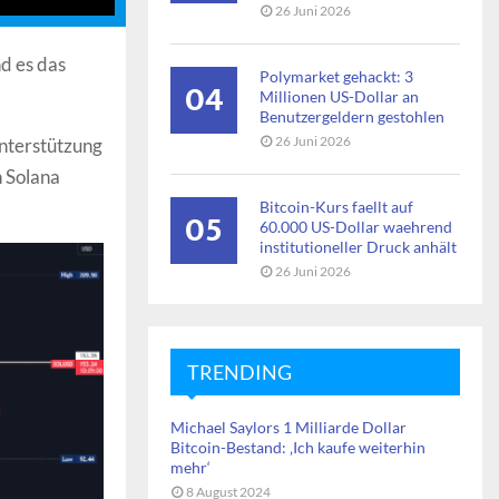
26 Juni 2026
d es das
Polymarket gehackt: 3
04
Millionen US-Dollar an
Benutzergeldern gestohlen
26 Juni 2026
Unterstützung
n Solana
Bitcoin-Kurs faellt auf
05
60.000 US-Dollar waehrend
institutioneller Druck anhält
26 Juni 2026
TRENDING
Michael Saylors 1 Milliarde Dollar
Bitcoin-Bestand: ‚Ich kaufe weiterhin
mehr‘
8 August 2024