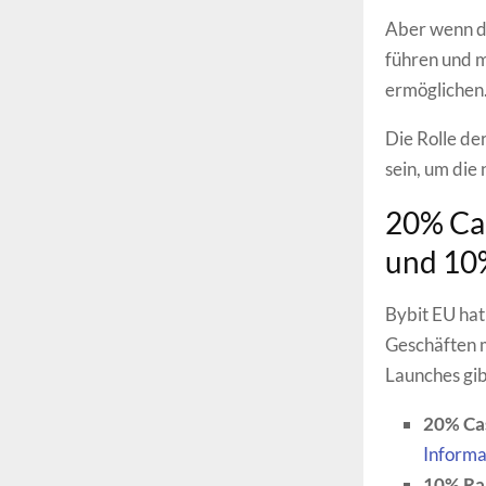
Aber wenn da
führen und 
ermöglichen
Die Rolle de
sein, um die
20% Cas
und 10
Bybit EU hat 
Geschäften m
Launches gibt
20% Ca
Informa
10% Ra