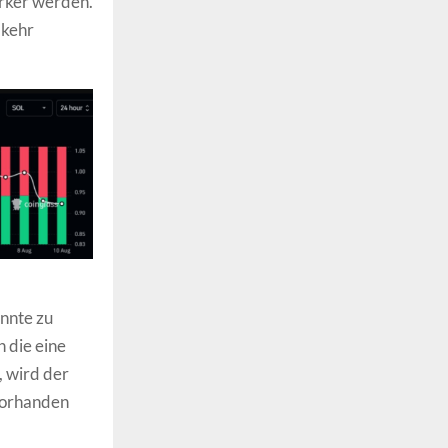
ärker werden.
mkehr
nnte zu
 die eine
, wird der
 vorhanden