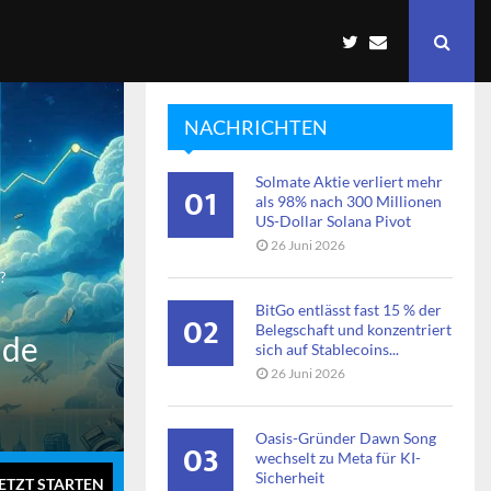
NACHRICHTEN
Solmate Aktie verliert mehr
01
als 98% nach 300 Millionen
US-Dollar Solana Pivot
26 Juni 2026
?
BitGo entlässt fast 15 % der
02
Belegschaft und konzentriert
nde
sich auf Stablecoins...
26 Juni 2026
Oasis-Gründer Dawn Song
03
wechselt zu Meta für KI-
Sicherheit
ETZT STARTEN