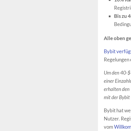
Registr
Bis zu 
Beding
Alle oben ge
Bybit verfü
Regelungen 
Um den 40-$-B
einer Einzahl
erhalten den
mit der Bybit
Bybit hat we
Nutzer. Regi
vom
Willko