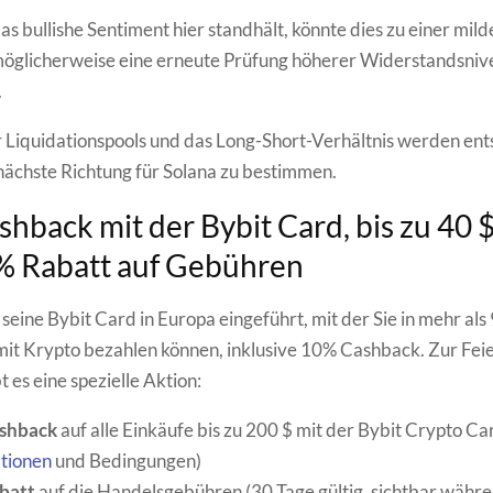
s bullishe Sentiment hier standhält, könnte dies zu einer mild
möglicherweise eine erneute Prüfung höherer Widerstandsniv
.
r Liquidationspools und das Long-Short-Verhältnis werden en
 nächste Richtung für Solana zu bestimmen.
hback mit der Bybit Card, bis zu 40 
% Rabatt auf Gebühren
seine Bybit Card in Europa eingeführt, mit der Sie in mehr als
it Krypto bezahlen können, inklusive 10% Cashback. Zur Feie
 es eine spezielle Aktion:
shback
auf alle Einkäufe bis zu 200 $ mit der Bybit Crypto Car
tionen
und Bedingungen)
batt
auf die Handelsgebühren (30 Tage gültig, sichtbar währ