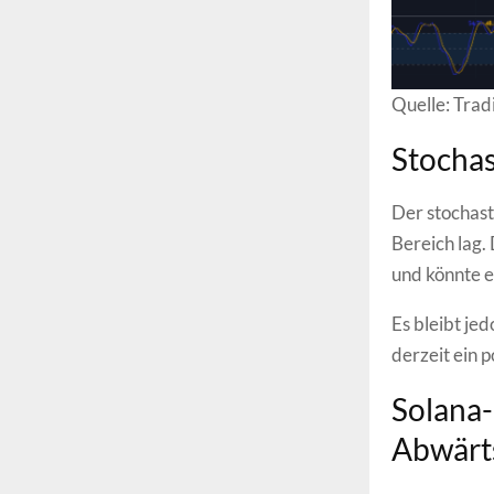
Quelle: Tra
Stochas
Der stochast
Bereich lag.
und könnte e
Es bleibt jed
derzeit ein p
Solana-
Abwärt