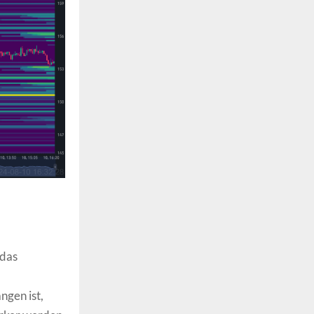
 das
ngen ist,