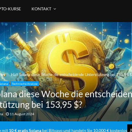
PTO-KURSE
KONTAKT
ews
Hält Solana diese Woche die entscheidende Unterstützung bei 153,95 $
Solana
Technische Analyse
olana diese Woche die entscheide
tützung bei 153,95 $?
ma
11 August 2024
J
e mit
10 € gratis Solana
bei Bitvavo und handeln Sie 10.000 € kostenlos