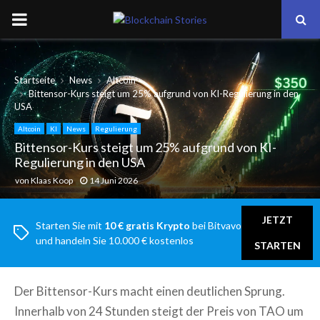
PRIMARY
MENU
Startseite
News
Altcoin
Bittensor-Kurs steigt um 25% aufgrund von KI-Regulierung in den
USA
Altcoin
KI
News
Regulierung
Bittensor-Kurs steigt um 25% aufgrund von KI-
Regulierung in den USA
von
Klaas Koop
14 Juni 2026
JETZT
Starten Sie mit
10 € gratis Krypto
bei Bitvavo
und handeln Sie 10.000 € kostenlos
STARTEN
Der Bittensor-Kurs macht einen deutlichen Sprung.
Innerhalb von 24 Stunden steigt der Preis von TAO um