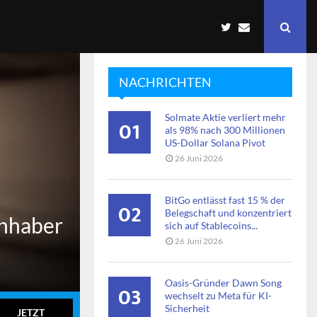
NACHRICHTEN
Solmate Aktie verliert mehr
01
als 98% nach 300 Millionen
US-Dollar Solana Pivot
26 Juni 2026
BitGo entlässt fast 15 % der
02
Belegschaft und konzentriert
Inhaber
sich auf Stablecoins...
26 Juni 2026
Oasis-Gründer Dawn Song
03
wechselt zu Meta für KI-
Sicherheit
JETZT