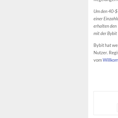
Um den 40-$-B
einer Einzahl
erhalten den
mit der Bybit
Bybit hat we
Nutzer. Regi
vom
Willko