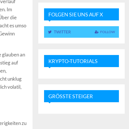
sverlauf
en. Im
FOLGEN SIE UNS AUF X
Über die
acht es umso
TWITTER
FOLLOW
 Gewinn
ie glauben an
KRYPTO-TUTORIALS
stieg auf
hen,
icht unklug
ch volatil,
GRÖSSTE STEIGER
erigkeiten zu