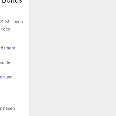
 90 Millionen
r des
d (
mehr
end der
nen
und
en neuen