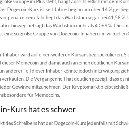
 große Gruppe im Plus steht, hängt ausschließlich mit dem Kur
r Dogecoin-Kurs ist seit Jahresbeginn um über 14 % gestieg
 vor genau einem Jahr liegt das Wachstum sogar bei 41,58 %. 
 Jahre hinweg beträgt das Wachstum mehr als 4.069 %. Dies m
ass eine so große Gruppe von Dogecoin-Inhabern im virtuellen
ser Inhaber wird auf einen weiteren Kursanstieg spekulieren. S
l dieser Memecoin und damit auch an einen deutlichen Kursan
 Ein anderer Teil dieser Inhaber könnte jedoch in Erwägung zie
zu verkaufen. Die Vergangenheit hat deutlich gezeigt, dass es n
 wieder Gewinne mitzunehmen. Der Kryptomarkt bleibt schließli
 insbesondere für Memecoins.
n-Kurs hat es schwer
t des Schreibens hat der Dogecoin-Kurs jedenfalls mit Schwi