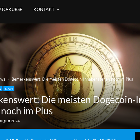
PTO-KURSE
KONTAKT
ews
Bemerkenswert: Die meisten Dogecoin-Inhaber stehen noch im Plus
n
News
enswert: Die meisten Dogecoin-
 noch im Plus
August 2024