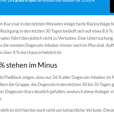
e mit
10 € gratis Krypto
bei Bitvavo und handeln Sie 10.000 €
-Kurs hat in den letzten Monaten einige harte Rückschläge 
Rückgang in den letzten 30 Tagen beläuft sich auf etwa 8,6 %. 
aber führt dies jedoch nicht zu Verlusten. Eine Untersuchung
s die meisten Dogecoin-Inhaber immer noch im Plus sind. Auffä
 über 8 % durchaus erheblich ist.
% stehen im Minus
toTheBlock zeigen, dass nur 26 % aller Dogecoin-Inhaber im 
allem die Gruppe, die Dogecoin in den letzten 30 bis 50 Tagen 
der Dogecoin-Kurs deutlich gefallen, wodurch diese Anleger vi
n.
ndelt es sich hierbei noch nicht um tatsächliche Verluste. Dies