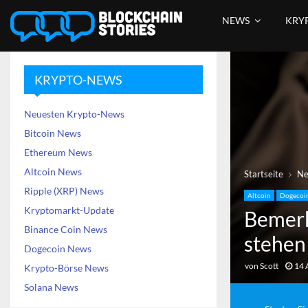
NEWS
KRY
KRYPTO-NEWS
Neuesten Krypto-News
Bitcoin News
Ethereum News
Altcoin News
Startseite
N
Ripple (XRP) News
Altcoin
Dogecoi
Kryptomarkt-Update
Bemerk
Binance Coin News
stehen
Dogecoin News
von
Scott
14 
Krypto-Börse News
Solana News