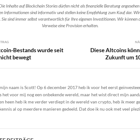
Die Inhalte auf Blockchain Stories dürfen nicht als finanzielle Beratung angesehen
n Informationen sind informativ und stellen keine Empfehlung zum Kauf dar. Wir
 Sie sind immer selbst verantwortlich für Ihre eigenen Investitionen. Wir können d
Verweise eine Provision erhalten.
ITRAG
NÄ
tcoin-Bestands wurde seit
Diese Altcoins könn
nicht bewegt
Zukunft um 10
 mijn naam is Scott! Op 6 december 2017 heb ik voor het eerst geïnvesteer
s het voor mij nog een onbekende wereld, maar het wist direct mijn aanda
en heen heb ik me verder verdiept in de wereld van crypto, heb ik meer g
 kennis al op meerdere manieren gedeeld. Dat doe ik nu ook met veel plez