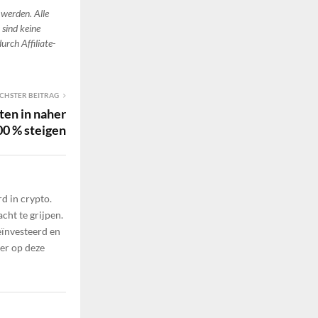
 werden. Alle
 sind keine
urch Affiliate-
CHSTER BEITRAG
ten in naher
0 % steigen
d in crypto.
cht te grijpen.
eïnvesteerd en
ier op deze