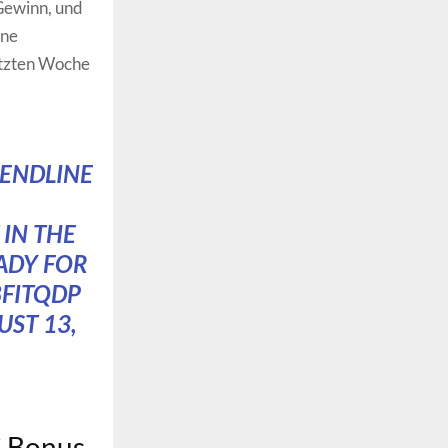
 Gewinn, und
ine
letzten Woche
ENDLINE
IN THE
ADY FOR
8FITQDP
UST 13,
$ Bonus