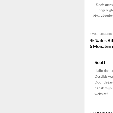
Disclaimer: 
angezeigte
Finanzberater.
VORHERIGER BE
45 % des Bi
6 Monaten 
Scott
Hallo daar,
Destijds wa
Door de jar
heb ik mijn
website!