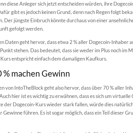
wenn diese Anleger sich jetzt entscheiden würden, ihre Dogecoi
afür gibt es jedoch keinen Grund, denn nach Regen folgt beka
. Der jüngste Einbruch könnte durchaus von einer ansehnlich
unft gefolgt werden.
n Daten geht hervor, dass etwa 2 % aller Dogecoin-Inhaber 
unkt stehen. Das bedeutet, dass sie weder im Plus noch im Mi
 Kurs entspricht einfach dem damaligen Kaufkurs.
0 % machen Gewinn
n von IntoTheBlock geht also hervor, dass über 70 % aller Inh
 Auch hier ist es wichtig zu erwähnen, dass es sich um virtuell
lte der Dogecoin-Kurs wieder stark fallen, würde dies natürlich
Gewinne führen. Es ist sogar möglich, dass ein Teil dieser G