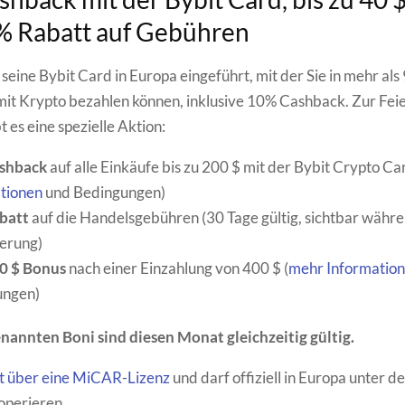
% Rabatt auf Gebühren
seine Bybit Card in Europa eingeführt, mit der Sie in mehr als
it Krypto bezahlen können, inklusive 10% Cashback. Zur Feie
 es eine spezielle Aktion:
shback
auf alle Einkäufe bis zu 200 $ mit der Bybit Crypto Car
tionen
und Bedingungen)
batt
auf die Handelsgebühren (30 Tage gültig, sichtbar währ
ierung)
40 $ Bonus
nach einer Einzahlung von 400 $ (
mehr Informatio
ungen)
nannten Boni sind diesen Monat gleichzeitig gültig.
gt über eine MiCAR-Lizenz
und darf offiziell in Europa unter d
operieren.