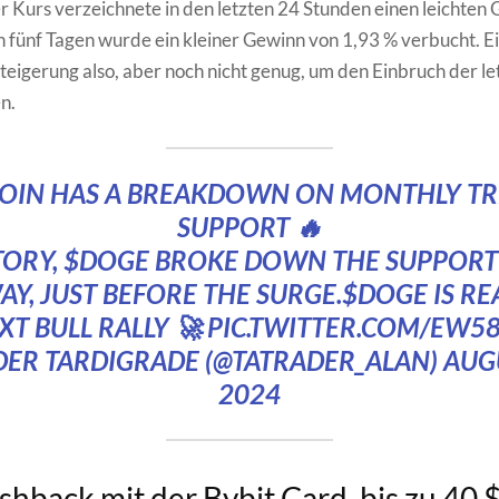
 Kurs verzeichnete in den letzten 24 Stunden einen leichten
en fünf Tagen wurde ein kleiner Gewinn von 1,93 % verbucht. E
Steigerung also, aber noch nicht genug, um den Einbruch der 
n.
OIN
HAS A BREAKDOWN ON MONTHLY TR
SUPPORT 🔥
TORY,
$DOGE
BROKE DOWN THE SUPPORT 
Y, JUST BEFORE THE SURGE.
$DOGE
IS RE
XT BULL RALLY 🚀
PIC.TWITTER.COM/EW5
DER TARDIGRADE (@TATRADER_ALAN)
AUG
2024
hback mit der Bybit Card, bis zu 40 