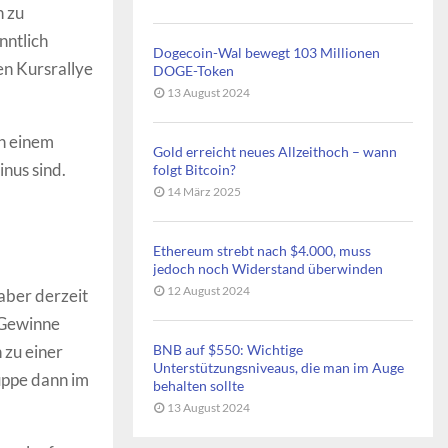
n zu
nntlich
Dogecoin-Wal bewegt 103 Millionen
en Kursrallye
DOGE-Token
13 August 2024
an einem
Gold erreicht neues Allzeithoch – wann
nus sind.
folgt Bitcoin?
14 März 2025
Ethereum strebt nach $4.000, muss
jedoch noch Widerstand überwinden
12 August 2024
aber derzeit
e Gewinne
 zu einer
BNB auf $550: Wichtige
Unterstützungsniveaus, die man im Auge
ruppe dann im
behalten sollte
13 August 2024