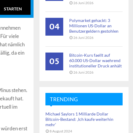
26 Juni 2026
STARTEN
Polymarket gehackt: 3
04
Millionen US-Dollar an
hinnehmen
Benutzergeldern gestohlen
Für viele
26 Juni 2026
 hat nämlich
llig, da ein
Bitcoin-Kurs faellt auf
05
60.000 US-Dollar waehrend
institutioneller Druck anhält
26 Juni 2026
Minus stehen.
gekauft hat.
TRENDING
rtuell im
Michael Saylors 1 Milliarde Dollar
Bitcoin-Bestand: ‚Ich kaufe weiterhin
mehr‘
e würden erst
8 August 2024