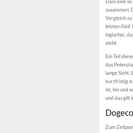
Dass eine so
zusammen. De
Vergleich zu
letzten fünf
logischer, d
steht.
Ein Teil die
das Potenzia
lange Sicht.
kurzfristig 
ist, hin und
und das gilt
Dogecoi
Zum Zeitpunk