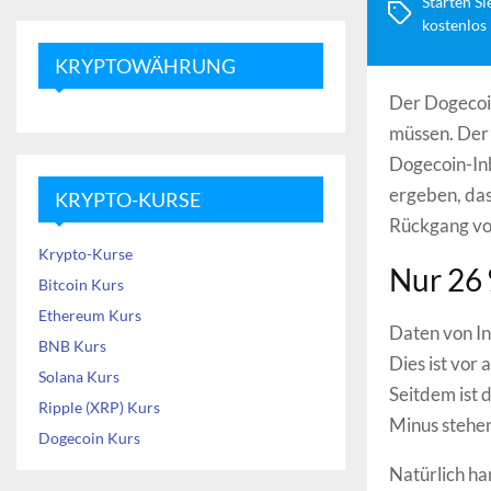
Starten Si
kostenlos
KRYPTOWÄHRUNG
Der Dogecoin
müssen. Der 
Dogecoin-Inh
ergeben, das
KRYPTO-KURSE
Rückgang von
Krypto-Kurse
Nur 26 
Bitcoin Kurs
Ethereum Kurs
Daten von In
BNB Kurs
Dies ist vor 
Solana Kurs
Seitdem ist 
Ripple (XRP) Kurs
Minus stehe
Dogecoin Kurs
Natürlich ha