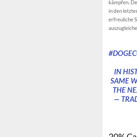
kämpfen. Der
in den letzt
erfreuliche 
auszugleiche
#DOGEC
IN HIS
SAME WA
THE NE
— TRA
20% Cas