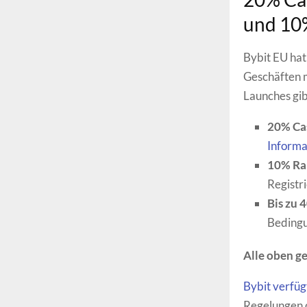
und 10
Bybit EU hat 
Geschäften m
Launches gibt
20% Ca
Informa
10% Ra
Registr
Bis zu 
Beding
Alle oben ge
Bybit verfü
Regelungen 