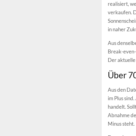
realisiert, 
verkaufen. D
Sonnenschein
in naher Zuk
Aus denselbe
Break-even-P
Der aktuelle
Über 7
Aus den Date
im Plus sind.
handelt. Sol
Abnahme der 
Minus steht.