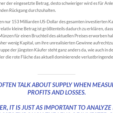
öher der eingesetzte Betrag, desto schwieriger wird es für Anle
enden Rückgang durchzuhalten.
en nur 153 Milliarden US-Dollar des gesamten investierten Ka
relativ kleine Betrag ist größtenteils dadurch zu erklären, das
Münzen für einen Bruchteil des aktuellen Preises erworben ha
her wenig Kapital, um ihre unrealisierten Gewinne aufrechtzu
uppe der jüngsten Käufer steht ganz anders da, wie auch in de
n der die rote Fläche das aktuell dominierende verlustbringende
OFTEN TALK ABOUT SUPPLY WHEN MEASU
PROFITS AND LOSSES.
, IT IS JUST AS IMPORTANT TO ANALYZE