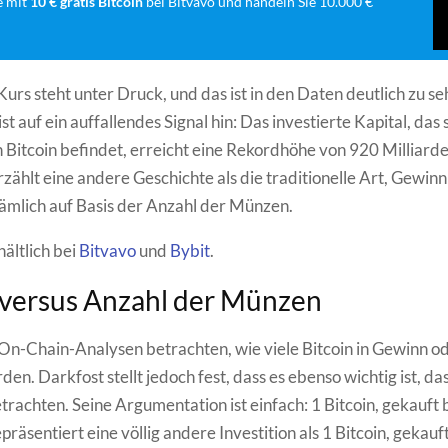
e mit
10 € gratis Bitcoin
bei Bitvavo und handeln Sie 10.000 €
Kurs steht unter Druck, und das ist in den Daten deutlich zu se
t auf ein auffallendes Signal hin: Das investierte Kapital, das 
in Bitcoin befindet, erreicht eine Rekordhöhe von 920 Milliard
rzählt eine andere Geschichte als die traditionelle Art, Gewinn
ämlich auf Basis der Anzahl der Münzen.
hältlich bei
Bitvavo
und
Bybit
.
 versus Anzahl der Münzen
On-Chain-Analysen betrachten, wie viele Bitcoin in Gewinn od
en. Darkfost stellt jedoch fest, dass es ebenso wichtig ist, da
etrachten. Seine Argumentation ist einfach: 1 Bitcoin, gekauft
präsentiert eine völlig andere Investition als 1 Bitcoin, gekauf