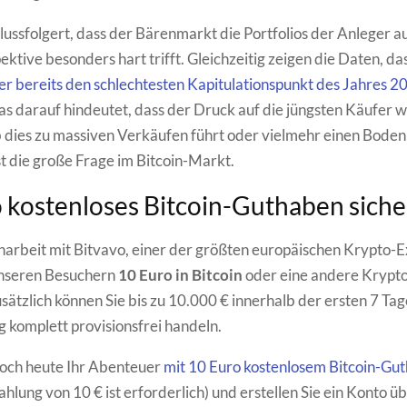
lussfolgert, dass der Bärenmarkt die Portfolios der Anleger a
ektive besonders hart trifft. Gleichzeitig zeigen die Daten, da
er bereits den schlechtesten Kapitulationspunkt des Jahres 2
as darauf hindeutet, dass der Druck auf die jüngsten Käufer w
dies zu massiven Verkäufen führt oder vielmehr einen Boden 
st die große Frage im Bitcoin-Markt.
 kostenloses Bitcoin-Guthaben sich
rbeit mit Bitvavo, einer der größten europäischen Krypto-
unseren Besuchern
10 Euro in Bitcoin
oder eine andere Kryp
sätzlich können Sie bis zu 10.000 € innerhalb der ersten 7 Tag
g komplett provisionsfrei handeln.
noch heute Ihr Abenteuer
mit 10 Euro kostenlosem Bitcoin-Gu
hlung von 10 € ist erforderlich) und erstellen Sie ein Konto ü