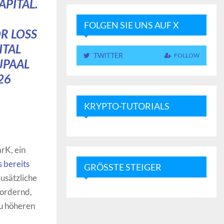
PITAL.
FOLGEN SIE UNS AUF X
R LOSS
ITAL
TWITTER
FOLLOW
JPAAL
26
KRYPTO-TUTORIALS
rK, ein
s bereits
GRÖSSTE STEIGER
zusätzliche
fordernd,
zu höheren