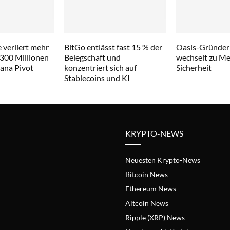
 verliert mehr
BitGo entlässt fast 15 % der
Oasis-Gründer
 300 Millionen
Belegschaft und
wechselt zu Met
lana Pivot
konzentriert sich auf
Sicherheit
Stablecoins und KI
KRYPTO-NEWS
Neuesten Krypto-News
Bitcoin News
Ethereum News
Altcoin News
Ripple (XRP) News