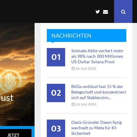
NACHRICHTEN
Solmate Aktie verliert mehr
01
als 98% nach 300 Millionen
US-Dollar Solana Pivot
26 Juni 2026
en US-Dollar da
BitGo entlässt fast 15 % der
02
Belegschaft und konzentriert
lust
sich auf Stablecoins...
26 Juni 2026
Oasis-Gründer Dawn Song
03
wechselt zu Meta für KI-
Sicherheit
JETZT