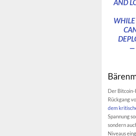
AND L
WHILE
CAN
DEPL
—
Bärenma
Der Bitcoin-
Rückgang von
dem kritisc
Spannung sor
sondern auch
Niveaus eing