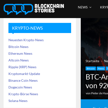
NEWS
KRY
KRYPTO-NEWS
Neuesten Krypto-News
Bitcoin News
Ethereum News
Altcoin News
Startseite
N
Ripple (XRP) News
Bitcoin
News
Kryptomarkt-Update
BTC-An
Binance Coin News
von 92
Dogecoin News
von
Pieter de Ha
Krypto-Börse News
Solana News