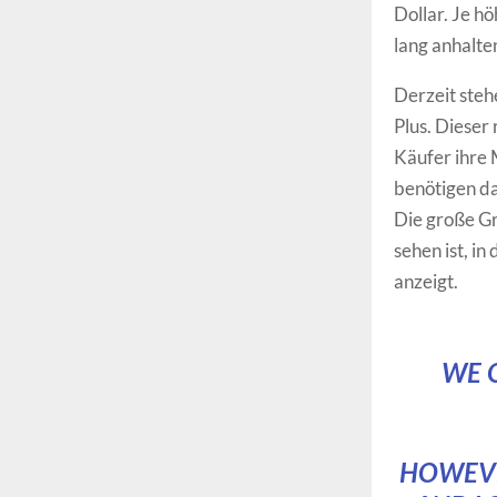
Dollar. Je h
lang anhalt
Derzeit steh
Plus. Dieser 
Käufer ihre 
benötigen da
Die große Gr
sehen ist, i
anzeigt.
WE 
HOWEVER