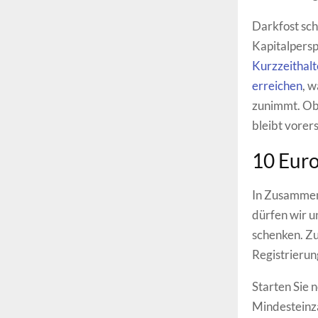
Darkfost sch
Kapitalpersp
Kurzzeithalt
erreichen
, w
zunimmt. Ob 
bleibt vorer
10 Euro
In Zusammena
dürfen wir 
schenken. Zu
Registrierun
Starten Sie 
Mindesteinza