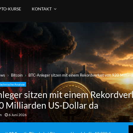
PTO-KURSE
KONTAKT
ews
Bitcoin
BTC-Anleger sitzen mit einem Rekordverlust von 920 Milliard
Technische Analyse
leger sitzen mit einem Rekordver
0 Milliarden US-Dollar da
an
6 Juni 2026