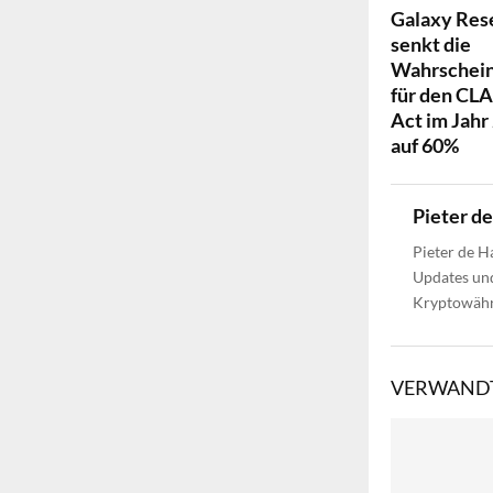
Galaxy Res
senkt die
Wahrschein
für den CL
Act im Jahr
auf 60%
Pieter d
Pieter de H
Updates und
Kryptowähru
VERWANDT