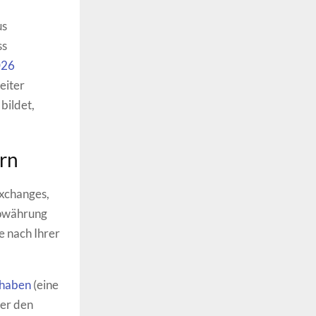
us
ss
026
eiter
bildet,
ern
Exchanges,
towährung
e nach Ihrer
thaben
(eine
ber den