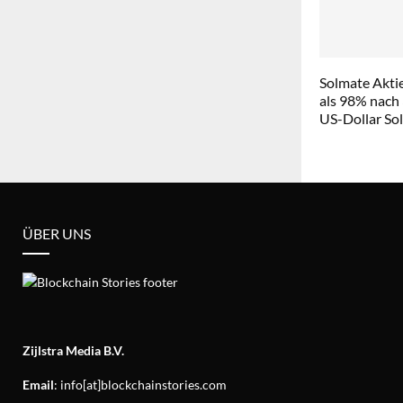
Solmate Aktie
als 98% nach
US-Dollar So
ÜBER UNS
Zijlstra Media B.V.
Email
: info[at]blockchainstories.com