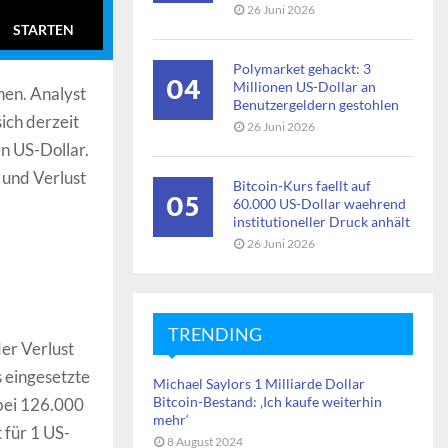
26 Juni 2026
STARTEN
Polymarket gehackt: 3
04
Millionen US-Dollar an
hen. Analyst
Benutzergeldern gestohlen
sich derzeit
26 Juni 2026
en US-Dollar.
 und Verlust
Bitcoin-Kurs faellt auf
05
60.000 US-Dollar waehrend
institutioneller Druck anhält
26 Juni 2026
TRENDING
er Verlust
s eingesetzte
Michael Saylors 1 Milliarde Dollar
Bitcoin-Bestand: ‚Ich kaufe weiterhin
 bei 126.000
mehr‘
t für 1 US-
8 August 2024