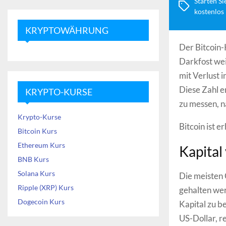
Starten Si
kostenlos
KRYPTOWÄHRUNG
Der Bitcoin-
Darkfost weis
mit Verlust 
Diese Zahl e
KRYPTO-KURSE
zu messen, n
Krypto-Kurse
Bitcoin ist er
Bitcoin Kurs
Ethereum Kurs
Kapital
BNB Kurs
Solana Kurs
Die meisten 
Ripple (XRP) Kurs
gehalten werd
Dogecoin Kurs
Kapital zu b
US-Dollar, re