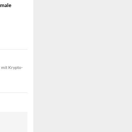
rmale
r mit Krypto-