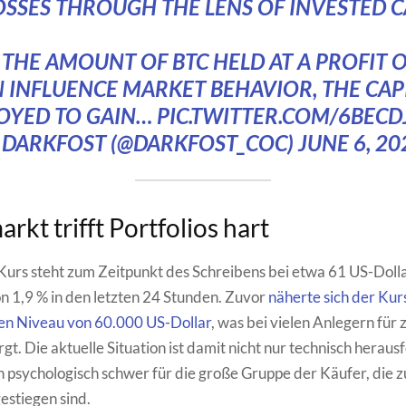
OSSES THROUGH THE LENS OF INVESTED CA
 THE AMOUNT OF BTC HELD AT A PROFIT O
 INFLUENCE MARKET BEHAVIOR, THE CAP
OYED TO GAIN…
PIC.TWITTER.COM/6BECD
 DARKFOST (@DARKFOST_COC)
JUNE 6, 20
rkt trifft Portfolios hart
Kurs steht zum Zeitpunkt des Schreibens bei etwa 61 US-Dolla
 1,9 % in den letzten 24 Stunden. Zuvor
näherte sich der Kur
hen Niveau von 60.000 US-Dollar
, was bei vielen Anlegern für 
gt. Die aktuelle Situation ist damit nicht nur technisch heraus
 psychologisch schwer für die große Gruppe der Käufer, die 
estiegen sind.