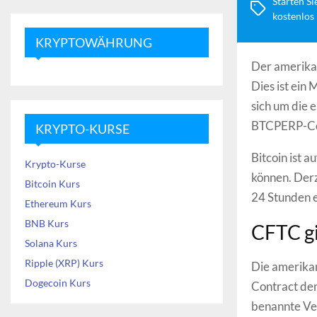
Starten Si
kostenlos
KRYPTOWÄHRUNG
Der amerikan
Dies ist ein
sich um die 
BTCPERP-Cont
KRYPTO-KURSE
Bitcoin ist a
Krypto-Kurse
können. Derz
Bitcoin Kurs
24 Stunden e
Ethereum Kurs
BNB Kurs
CFTC gi
Solana Kurs
Ripple (XRP) Kurs
Die amerikan
Dogecoin Kurs
Contract de
benannte Ver