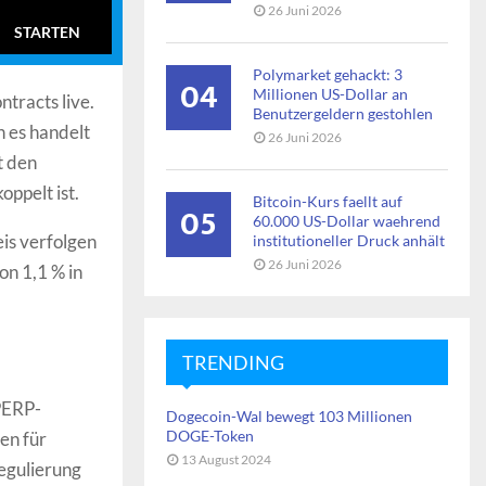
26 Juni 2026
STARTEN
Polymarket gehackt: 3
04
Millionen US-Dollar an
tracts live.
Benutzergeldern gestohlen
n es handelt
26 Juni 2026
t den
ppelt ist.
Bitcoin-Kurs faellt auf
05
60.000 US-Dollar waehrend
eis verfolgen
institutioneller Druck anhält
26 Juni 2026
n 1,1 % in
TRENDING
PERP-
Dogecoin-Wal bewegt 103 Millionen
DOGE-Token
en für
13 August 2024
Regulierung