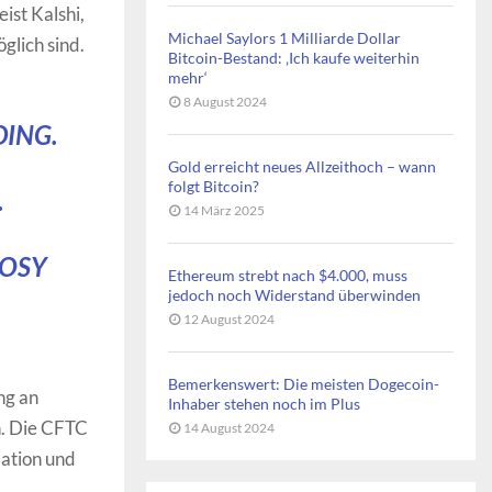
st Kalshi,
Michael Saylors 1 Milliarde Dollar
glich sind.
Bitcoin-Bestand: ‚Ich kaufe weiterhin
mehr‘
8 August 2024
DING.
Gold erreicht neues Allzeithoch – wann
folgt Bitcoin?
.
14 März 2025
EOSY
Ethereum strebt nach $4.000, muss
jedoch noch Widerstand überwinden
12 August 2024
Bemerkenswert: Die meisten Dogecoin-
ng an
Inhaber stehen noch im Plus
n. Die CFTC
14 August 2024
lation und