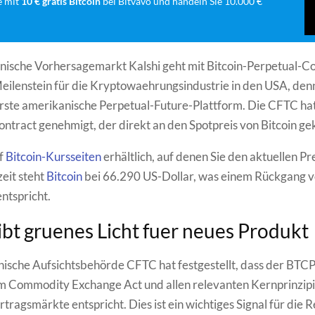
e mit
10 € gratis Bitcoin
bei Bitvavo und handeln Sie 10.000 €
ische Vorhersagemarkt Kalshi geht mit Bitcoin-Perpetual-Con
 Meilenstein für die Kryptowaehrungsindustrie in den USA, den
erste amerikanische Perpetual-Future-Plattform. Die CFTC ha
ract genehmigt, der direkt an den Spotpreis von Bitcoin geko
uf
Bitcoin-Kursseiten
erhältlich, auf denen Sie den aktuellen Pr
eit steht
Bitcoin
bei 66.290 US-Dollar, was einem Rückgang vo
ntspricht.
bt gruenes Licht fuer neues Produkt
ische Aufsichtsbehörde CFTC hat festgestellt, dass der BTC
m Commodity Exchange Act und allen relevanten Kernprinzipi
tragsmärkte entspricht. Dies ist ein wichtiges Signal für die 