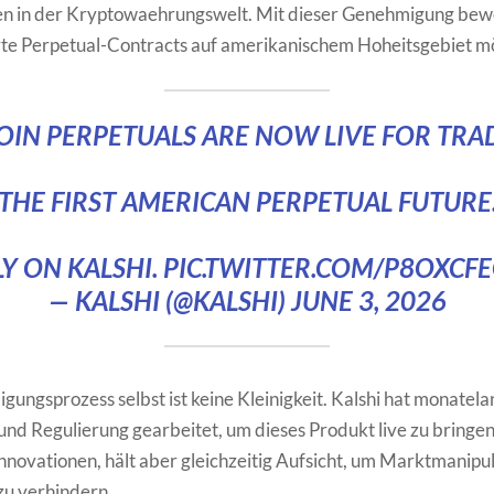
n in der Kryptowaehrungswelt. Mit dieser Genehmigung bewei
rte Perpetual-Contracts auf amerikanischem Hoheitsgebiet mö
OIN PERPETUALS ARE NOW LIVE FOR TRA
THE FIRST AMERICAN PERPETUAL FUTURE
Y ON KALSHI.
PIC.TWITTER.COM/P8OXCF
— KALSHI (@KALSHI)
JUNE 3, 2026
ungsprozess selbst ist keine Kleinigkeit. Kalshi hat monatela
nd Regulierung gearbeitet, um dieses Produkt live zu bringe
Innovationen, hält aber gleichzeitig Aufsicht, um Marktmanipu
zu verhindern.