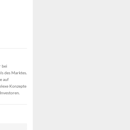
 bei
ls des Marktes.
e auf
plexe Konzepte
 Investoren.