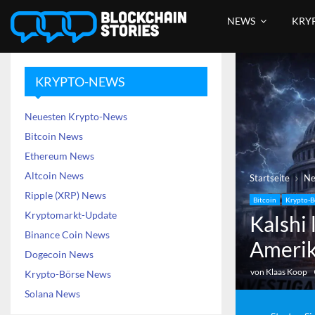
NEWS
KRY
KRYPTO-NEWS
Neuesten Krypto-News
Bitcoin News
Ethereum News
Altcoin News
Startseite
N
Ripple (XRP) News
Bitcoin
Krypto-B
Kryptomarkt-Update
Kalshi 
Binance Coin News
Ameri
Dogecoin News
von
Klaas Koop
Krypto-Börse News
Solana News