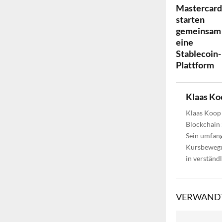
Mastercard
starten
gemeinsam
eine
Stablecoin-
Plattform
Klaas Ko
Klaas Koop 
Blockchain 
Sein umfang
Kursbewegun
in verständ
VERWANDT