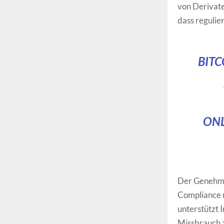
von Derivate
dass regulie
BITC
ONL
Der Genehmig
Compliance u
unterstützt 
Missbrauch 