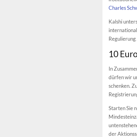
Charles Sch
Kalshi unter
internationa
Regulierung
10 Euro
In Zusammena
dürfen wir 
schenken. Zu
Registrierun
Starten Sie 
Mindesteinza
untenstehend
der Aktionss