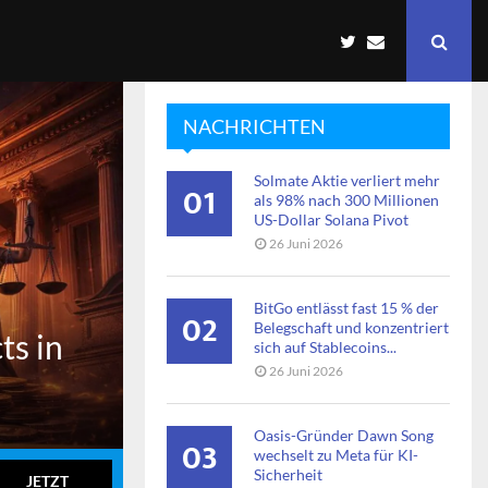
NACHRICHTEN
Solmate Aktie verliert mehr
01
als 98% nach 300 Millionen
US-Dollar Solana Pivot
26 Juni 2026
BitGo entlässt fast 15 % der
02
Belegschaft und konzentriert
ts in
sich auf Stablecoins...
26 Juni 2026
Oasis-Gründer Dawn Song
03
wechselt zu Meta für KI-
Sicherheit
JETZT