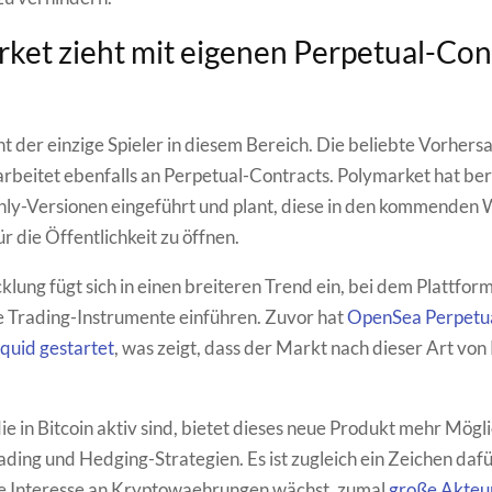
ket zieht mit eigenen Perpetual-Con
icht der einzige Spieler in diesem Bereich. Die beliebte Vorher
rbeitet ebenfalls an Perpetual-Contracts. Polymarket hat ber
nly-Versionen eingeführt und plant, diese in den kommenden
ür die Öffentlichkeit zu öffnen.
klung fügt sich in einen breiteren Trend ein, bei dem Plattfo
e Trading-Instrumente einführen. Zuvor hat
OpenSea Perpetua
quid gestartet
, was zeigt, dass der Markt nach dieser Art vo
ie in Bitcoin aktiv sind, bietet dieses neue Produkt mehr Mögl
ding und Hedging-Strategien. Es ist zugleich ein Zeichen dafü
lle Interesse an Kryptowaehrungen wächst, zumal
große Akteu