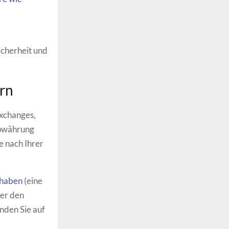
icherheit und
ern
Exchanges,
towährung
e nach Ihrer
thaben
(eine
ber den
nden Sie auf