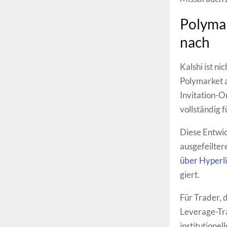
Polymar
nach
Kalshi ist n
Polymarket a
Invitation-O
vollständig f
Diese Entwic
ausgefeilter
über Hyperli
giert.
Für Trader, d
Leverage-Tra
institutione