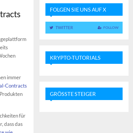
FOLGEN SIE UNS AUF X
tracts
TWITTER
FOLLOW
sageplattform
eits
 Wochen
KRYPTO-TUTORIALS
rmen immer
l-Contracts
GRÖSSTE STEIGER
n Produkten
ichkeiten für
r, dass das
re wie