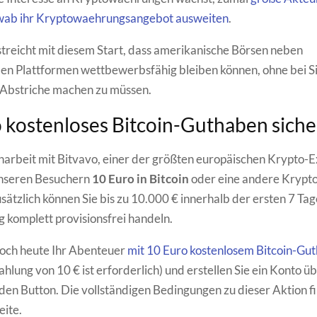
wab ihr Kryptowaehrungsangebot ausweiten
.
streicht mit diesem Start, dass amerikanische Börsen neben
len Plattformen wettbewerbsfähig bleiben können, ohne bei S
 Abstriche machen zu müssen.
 kostenloses Bitcoin-Guthaben sich
rbeit mit Bitvavo, einer der größten europäischen Krypto-
unseren Besuchern
10 Euro in Bitcoin
oder eine andere Kryp
sätzlich können Sie bis zu 10.000 € innerhalb der ersten 7 Tag
g komplett provisionsfrei handeln.
noch heute Ihr Abenteuer
mit 10 Euro kostenlosem Bitcoin-Gu
hlung von 10 € ist erforderlich) und erstellen Sie ein Konto ü
en Button. Die vollständigen Bedingungen zu dieser Aktion fi
eite.