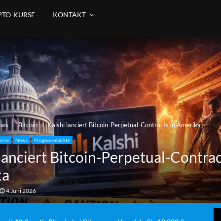
PTO-KURSE
KONTAKT
ews
Bitcoin
Kalshi lanciert Bitcoin-Perpetual-Contracts in Amerika
örse
News
Prognosemärkte
lanciert Bitcoin-Perpetual-Contrac
ka
4 Juni 2026