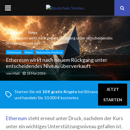
PRIMARY
MENU
Startseite
News
Ethereum wirkt nach neuem Rückgang unter entscheidendes
Niveau überverkauft
Ethereum
News
Technische Analyse
Ethereum wirkt nach neuem Rückgang unter
entscheidendes Niveau überverkauft
von
Matt
18 Mai 2026
JETZT
Starten Sie mit
10 € gratis Krypto
bei Bitvavo
und handeln Sie 10.000 € kostenlos
STARTEN
Ethereum
steht erneut unter Druck, nachdem der Kurs
unter ein wichtiges Unterstützungsniveau gefallen ist.