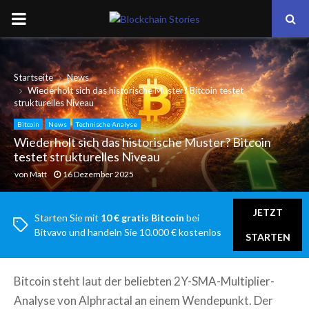
PRIMARY
MENU
Startseite
News
Wiederholt sich das historische Muster? Bitcoin testet
strukturelles Niveau
Bitcoin
News
Technische Analyse
Wiederholt sich das historische Muster? Bitcoin
testet strukturelles Niveau
von
Matt
16 Dezember 2025
JETZT
Starten Sie mit
10 € gratis Bitcoin
bei
Bitvavo und handeln Sie 10.000 € kostenlos
STARTEN
Bitcoin steht laut der beliebten 2Y-SMA-Multiplier-
Analyse von Alphractal an einem Wendepunkt. Der