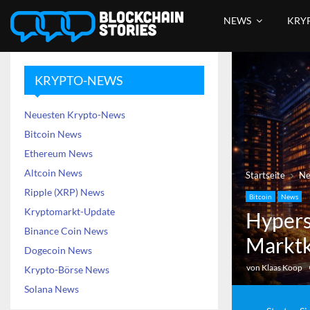
NEWS
KRY
KRYPTO-NEWS
Neuesten Krypto-News
Bitcoin News
Ethereum News
Altcoin News
Startseite
N
Ripple (XRP) News
Bitcoin
News
Kryptomarkt-Update
Hypers
Binance Coin News
Marktka
Dogecoin News
von
Klaas Koop
Krypto-Börse News
Solana News