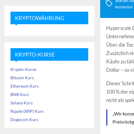
Starten Si
kostenlos
KRYPTOWÄHRUNG
Hyperscale D
Unternehmen 
Über die Toc
Zusätzlich s
KRYPTO-KURSE
Käufe zu tät
Krypto-Kurse
Dollar – so 
Bitcoin Kurs
Dieser Schri
Ethereum Kurs
100 % der ei
BNB Kurs
nicht als spe
Solana Kurs
Ripple (XRP) Kurs
„Wir konze
Dogecoin Kurs
Preisrückg