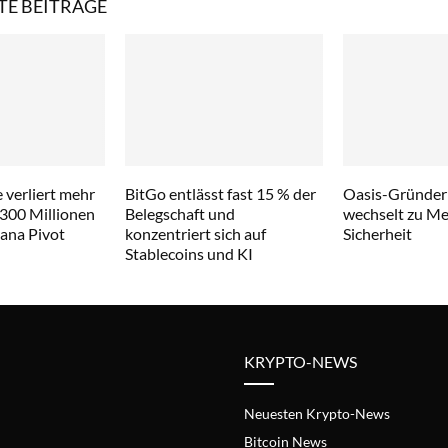
E BEITRÄGE
 verliert mehr
BitGo entlässt fast 15 % der
Oasis-Gründer
 300 Millionen
Belegschaft und
wechselt zu Met
lana Pivot
konzentriert sich auf
Sicherheit
Stablecoins und KI
KRYPTO-NEWS
Neuesten Krypto-News
Bitcoin News