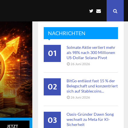
NACHRICHTEN
Solmate Aktie verliert mehr
01
als 98% nach 300 Millionen
US-Dollar Solana Pivot
26 Juni 2026
BitGo entlässt fast 15 % der
02
Belegschaft und konzentriert
sich auf Stablecoins...
26 Juni 2026
Oasis-Gründer Dawn Song
03
wechselt zu Meta für KI-
Sicherheit
JETZT