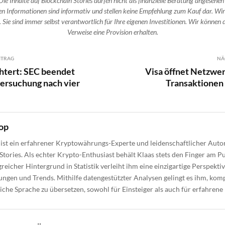
Die Inhalte auf Blockchain Stories dürfen nicht als finanzielle Beratung angesehen
n Informationen sind informativ und stellen keine Empfehlung zum Kauf dar. Wir
 Sie sind immer selbst verantwortlich für Ihre eigenen Investitionen. Wir können d
Verweise eine Provision erhalten.
ITRAG
NÄ
htert: SEC beendet
Visa öffnet Netzwe
ntersuchung nach vier
Transaktionen
op
ist ein erfahrener Kryptowährungs-Experte und leidenschaftlicher Autor
Stories. Als echter Krypto-Enthusiast behält Klaas stets den Finger am Pu
reicher Hintergrund in Statistik verleiht ihm eine einzigartige Perspektiv
gen und Trends. Mithilfe datengestützter Analysen gelingt es ihm, kom
liche Sprache zu übersetzen, sowohl für Einsteiger als auch für erfahrene