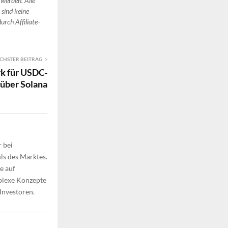
 werden. Alle
 sind keine
urch Affiliate-
CHSTER BEITRAG
rk für USDC-
 über Solana
 bei
ls des Marktes.
e auf
plexe Konzepte
 Investoren.