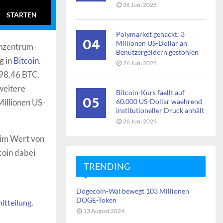
26 Juni 2026
STARTEN
Polymarket gehackt: 3
04
Millionen US-Dollar an
enzentrum-
Benutzergeldern gestohlen
g in
Bitcoin
.
26 Juni 2026
498,46 BTC.
weitere
Bitcoin-Kurs faellt auf
05
Millionen US-
60.000 US-Dollar waehrend
institutioneller Druck anhält
26 Juni 2026
e im Wert von
coin dabei
TRENDING
Dogecoin-Wal bewegt 103 Millionen
DOGE-Token
itteilung
.
13 August 2024