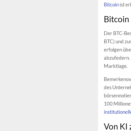
Bitcoin
ist er
Bitcoin
Der BTC-Best
BTC) und zum
erfolgen üb
abzufedern. 
Marktlage.
Bemerkenswe
des Unterneh
börsennotier
100 Millione
institutionel
Von KI 