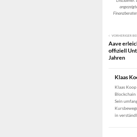
Disclaimer: 
angezeigte
Finanzberater.
VORHERIGER BE
Aave erleic
offiziell U
Jahren
Klaas Ko
Klaas Koop 
Blockchain 
Sein umfang
Kursbewegun
in verständ