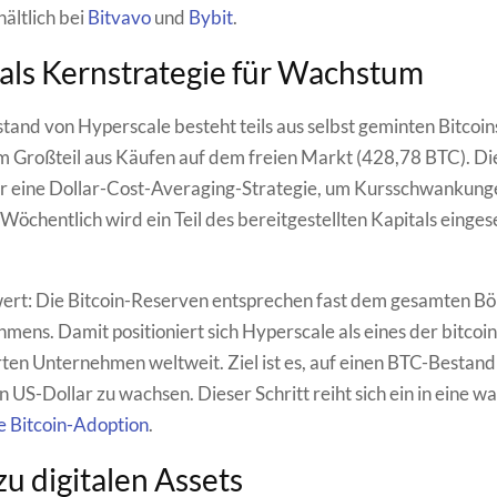
hältlich bei
Bitvavo
und
Bybit
.
 als Kernstrategie für Wachstum
and von Hyperscale besteht teils aus selbst geminten Bitcoin
 Großteil aus Käufen auf dem freien Markt (428,78 BTC). Di
er eine Dollar-Cost-Averaging-Strategie, um Kursschwankung
Wöchentlich wird ein Teil des bereitgestellten Kapitals eingese
rt: Die Bitcoin-Reserven entsprechen fast dem gesamten B
mens. Damit positioniert sich Hyperscale als eines der bitcoin
ten Unternehmen weltweit. Ziel ist es, auf einen BTC-Bestan
n US-Dollar zu wachsen. Dieser Schritt reiht sich ein in eine 
le Bitcoin-Adoption
.
zu digitalen Assets