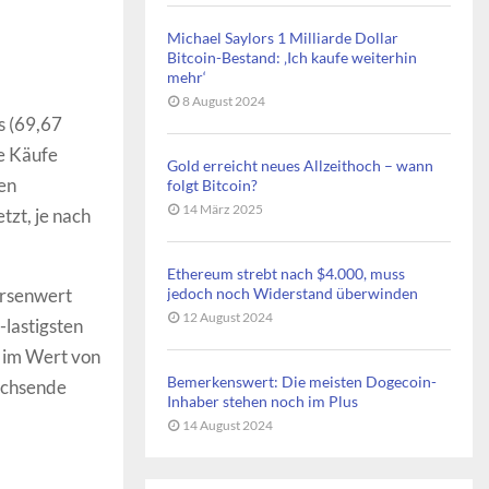
Michael Saylors 1 Milliarde Dollar
Bitcoin-Bestand: ‚Ich kaufe weiterhin
mehr‘
8 August 2024
s (69,67
e Käufe
Gold erreicht neues Allzeithoch – wann
en
folgt Bitcoin?
14 März 2025
tzt, je nach
Ethereum strebt nach $4.000, muss
örsenwert
jedoch noch Widerstand überwinden
12 August 2024
-lastigsten
d im Wert von
Bemerkenswert: Die meisten Dogecoin-
wachsende
Inhaber stehen noch im Plus
14 August 2024