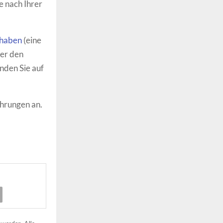
e nach Ihrer
thaben
(eine
ber den
nden Sie auf
hrungen an.