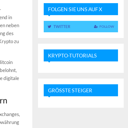
FOLGEN SIE UNS AUF X
-
end in
men neben
TWITTER
FOLLOW
ung des
Krypto zu
KRYPTO-TUTORIALS
itcoin
 belohnt,
e digitale
GRÖSSTE STEIGER
ern
Exchanges,
towährung