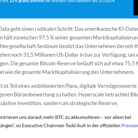
e mit
10 € gratis Bitcoin
bei Bitvavo und handeln Sie 10.000 €
ata geht einen radikalen Schritt: Das amerikanische KI-Dat
hält inzwischen 97,5 % seiner gesamten Marktkapitalisierun
htergesellschaft Sentinum besitzt das Unternehmen derzeit 
tehen noch 31,5 Millionen US-Dollar in bar zur Verfügung, um 
igen. Die gesamte Bitcoin-Reserve beläuft sich auf etwa 75,5 
viel wie die gesamte Marktkapitalisierung des Unternehmens.
tt ist Teil eines ambitionierten Plans, digitale Vermögenswert
genen Börsenbewertung zu halten. Hyperscale betrachtet Bit
kulative Investition, sondern als strategische Reserve.
ntrieren uns darauf, mehr BTC zu akkumulieren – vor allem bei
ängen“, so Executive Chairman Todd Ault in der offiziellen
Pressem