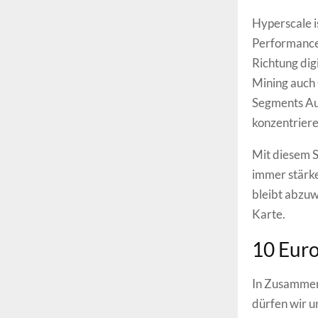
Hyperscale i
Performance
Richtung di
Mining auch 
Segments Aul
konzentriere
Mit diesem S
immer stärker
bleibt abzuwa
Karte.
10 Euro
In Zusammena
dürfen wir 