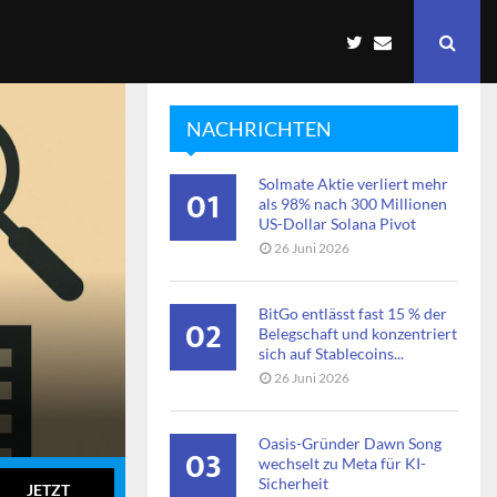
NACHRICHTEN
Solmate Aktie verliert mehr
01
als 98% nach 300 Millionen
US-Dollar Solana Pivot
26 Juni 2026
BitGo entlässt fast 15 % der
02
Belegschaft und konzentriert
sich auf Stablecoins...
26 Juni 2026
Oasis-Gründer Dawn Song
03
wechselt zu Meta für KI-
Sicherheit
JETZT