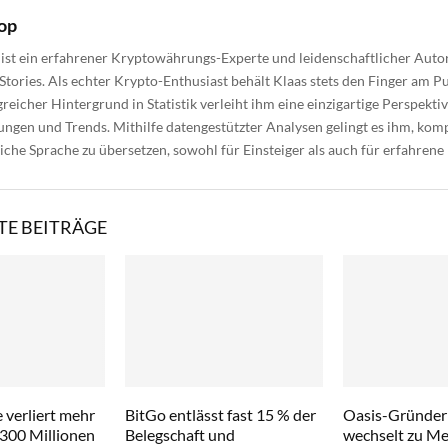
op
ist ein erfahrener Kryptowährungs-Experte und leidenschaftlicher Autor
Stories. Als echter Krypto-Enthusiast behält Klaas stets den Finger am Pu
reicher Hintergrund in Statistik verleiht ihm eine einzigartige Perspektiv
gen und Trends. Mithilfe datengestützter Analysen gelingt es ihm, kom
liche Sprache zu übersetzen, sowohl für Einsteiger als auch für erfahrene
E BEITRÄGE
 verliert mehr
BitGo entlässt fast 15 % der
Oasis-Gründer
 300 Millionen
Belegschaft und
wechselt zu Met