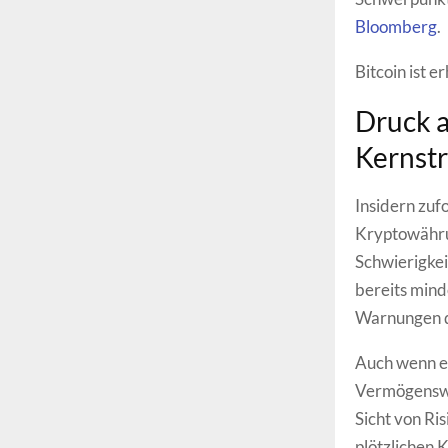
Bloomberg
.
Bitcoin ist er
Druck 
Kernstr
Insidern zuf
Kryptowährun
Schwierigke
bereits mind
Warnungen d
Auch wenn es
Vermögenswe
Sicht von Ri
plötzlichen 