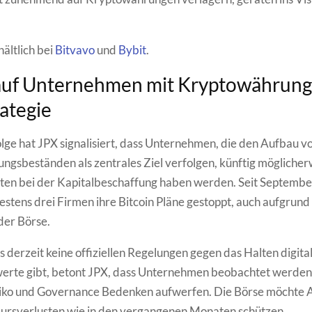
hältlich bei
Bitvavo
und
Bybit
.
auf Unternehmen mit Kryptowährung
ategie
olge hat JPX signalisiert, dass Unternehmen, die den Aufbau v
gsbeständen als zentrales Ziel verfolgen, künftig möglicher
iten bei der Kapitalbeschaffung haben werden. Seit Septemb
estens drei Firmen ihre Bitcoin Pläne gestoppt, auch aufgrund
er Börse.
 derzeit keine offiziellen Regelungen gegen das Halten digita
rte gibt, betont JPX, dass Unternehmen beobachtet werden,
siko und Governance Bedenken aufwerfen. Die Börse möchte 
Kursverlusten wie in den vergangenen Monaten schützen.