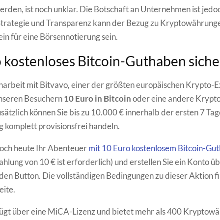
erden, ist noch unklar. Die Botschaft an Unternehmen ist jedoc
Strategie und Transparenz kann der Bezug zu Kryptowährunge
ein für eine Börsennotierung sein.
 kostenloses Bitcoin-Guthaben sich
rbeit mit Bitvavo, einer der größten europäischen Krypto-
unseren Besuchern
10 Euro in Bitcoin
oder eine andere Kryp
sätzlich können Sie bis zu 10.000 € innerhalb der ersten 7 Tag
g komplett provisionsfrei handeln.
noch heute Ihr Abenteuer
mit 10 Euro kostenlosem Bitcoin-Gu
hlung von 10 € ist erforderlich) und erstellen Sie ein Konto ü
en Button. Die vollständigen Bedingungen zu dieser Aktion fi
eite.
ügt über eine MiCA-Lizenz und bietet mehr als 400 Kryptowä