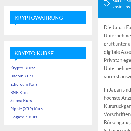
Starten Si
kostenlos
KRYPTOWÄHRUNG
Die Japan Ex
Unternehmen
prüft unter 
digitale Ass
KRYPTO-KURSE
Privatanlege
Krypto-Kurse
Unternehmen
Bitcoin Kurs
vorerst ausz
Ethereum Kurs
In Japan sin
BNB Kurs
höchste Anza
Solana Kurs
Kursrückgän
Ripple (XRP) Kurs
Vorschriften
Dogecoin Kurs
Börsengang 
Schwerpunkt 