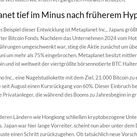
net tief im Minus nach früherem Hy
es Beispiel dieser Entwicklung ist Metaplanet Inc., Japans größ
rter Bitcoin Fonds. Nachdem das Unternehmen 2024 vom Hot
hrungen umgeschwenkt war, stieg die Aktie zunächst um übe
Juni um mehr als 75% eingebrochen. Metaplanet besitzt mittle
in und ist weltweit der viertgrößte börsennotierte BTC Halter
 Inc., eine Nagelstudiokette mit dem Ziel, 21.000 Bitcoin zu
 seit August einen Kursrückgang von 60%. Dieser Einbruch be
 Privatanleger, die während des Booms zu Jahresbeginn in g
nderen Ländern wie Hongkong schließen kryptobezogene Un
s. Japan war hier lange Vorreiter, scheint nun aber unter dem
luste einen Schritt zurückzugehen. Ob tatsächlich neue Vorsch