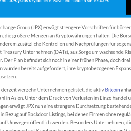
e mit
10 € gratis Krypto
bei Bitvavo und handeln Sie 10.000 €
change Group (JPX) erwägt strengere Vorschriften für börse
, die größere Mengen an Kryptowährungen halten. Die Börs
anderem zusätzliche Kontrollen und Nachprüfungen für sogen
et Treasury Unternehmen (DATs), aus Sorge um wachsende Ris
r. Der Plan befindet sich noch in einer frühen Phase, doch drei
 wurden bereits aufgefordert, ihre kryptobezogenen Expans
usetzen.
d derzeit vierzehn Unternehmen gelistet, die aktiv
Bitcoin
anhä
hl in Asien. Unter dem Druck von Verlusten im Einzelhandel 
gen erwägt JPX nun eine strengere Durchsetzung bestehend
 in Bezug auf Backdoor Listings, bei denen Firmen ohne regul
auf Umwegen öffentlich werden. Besonders Unternehmen, die
zunehmend auf Kryptowährungen verlagern, geraten ins Visi