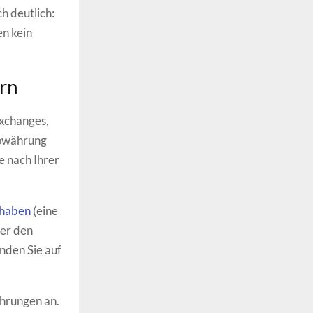
h deutlich:
n kein
ern
Exchanges,
towährung
e nach Ihrer
thaben
(eine
ber den
nden Sie auf
hrungen an.