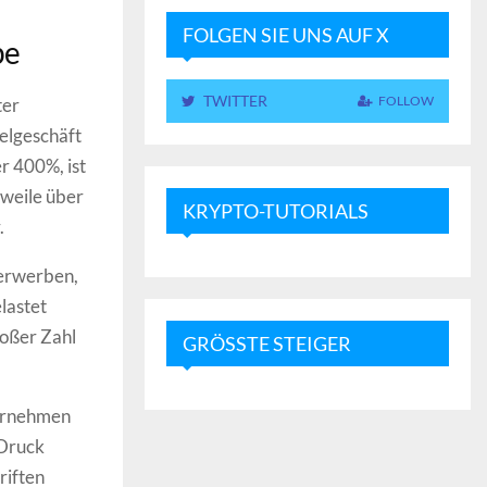
FOLGEN SIE UNS AUF X
pe
TWITTER
FOLLOW
ter
elgeschäft
r 400%, ist
rweile über
KRYPTO-TUTORIALS
.
 erwerben,
lastet
roßer Zahl
GRÖSSTE STEIGER
ternehmen
 Druck
riften