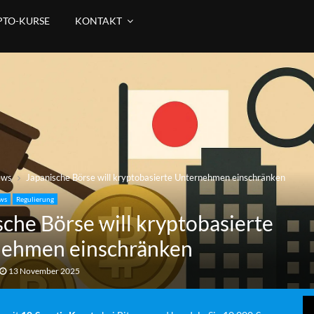
PTO-KURSE
KONTAKT
ews
Japanische Börse will kryptobasierte Unternehmen einschränken
ws
Regulierung
sche Börse will kryptobasierte
ehmen einschränken
13 November 2025