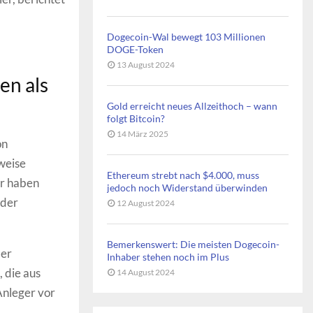
Dogecoin-Wal bewegt 103 Millionen
DOGE-Token
13 August 2024
en als
Gold erreicht neues Allzeithoch – wann
folgt Bitcoin?
14 März 2025
on
weise
Ethereum strebt nach $4.000, muss
er haben
jedoch noch Widerstand überwinden
 der
12 August 2024
Bemerkenswert: Die meisten Dogecoin-
ler
Inhaber stehen noch im Plus
 die aus
14 August 2024
Anleger vor