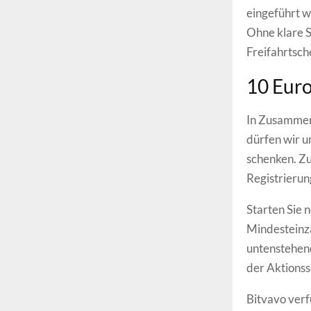
eingeführt w
Ohne klare 
Freifahrtsch
10 Euro
In Zusammena
dürfen wir 
schenken. Zu
Registrierun
Starten Sie 
Mindesteinza
untenstehend
der Aktionss
Bitvavo verf