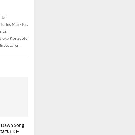
 bei
ls des Marktes.
e auf
plexe Konzepte
 Investoren.
 Dawn Song
a für KI-