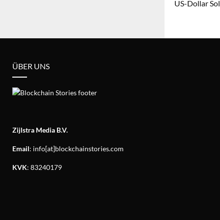
US-Dollar So
ÜBER UNS
Zijlstra Media B.V.
Email
: info[at]blockchainstories.com
KVK
: 83240179