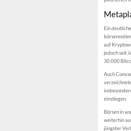
Metapla
Ein deutlich
börsennotie
auf Kryptowä
jedoch seit 
30.000 Bitco
Auch Convano
verzeichnete
insbesondere
einstiegen.
Börsen in a
weiterhin au
jüngster Ver