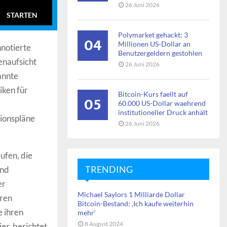
26 Juni 2026
STARTEN
Polymarket gehackt: 3
04
Millionen US-Dollar an
nnotierte
Benutzergeldern gestohlen
enaufsicht
26 Juni 2026
annte
iken für
Bitcoin-Kurs faellt auf
05
60.000 US-Dollar waehrend
institutioneller Druck anhält
ionspläne
26 Juni 2026
ufen, die
TRENDING
und
er
Michael Saylors 1 Milliarde Dollar
ären
Bitcoin-Bestand: ‚Ich kaufe weiterhin
 ihren
mehr‘
8 August 2024
er, berichtet