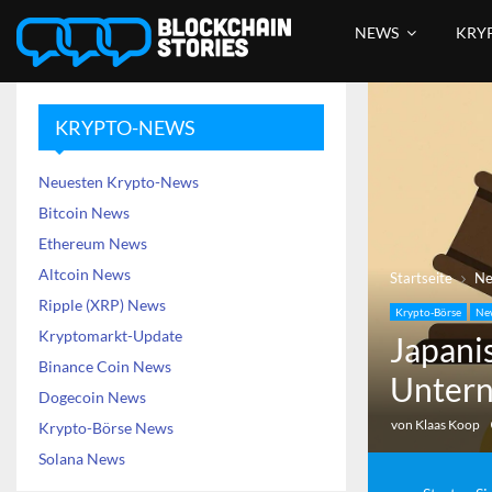
NEWS
KRY
KRYPTO-NEWS
Neuesten Krypto-News
Bitcoin News
Ethereum News
Altcoin News
Startseite
N
Ripple (XRP) News
Krypto-Börse
Ne
Kryptomarkt-Update
Japani
Binance Coin News
Untern
Dogecoin News
von
Klaas Koop
Krypto-Börse News
Solana News