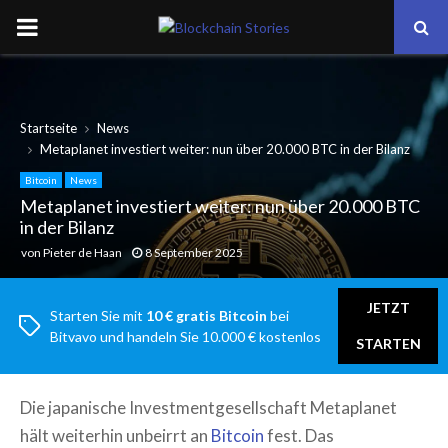
PRIMARY
MENU
Startseite
News
Metaplanet investiert weiter: nun über 20.000 BTC in der Bilanz
Bitcoin
News
Metaplanet investiert weiter: nun über 20.000 BTC
in der Bilanz
von
Pieter de Haan
8 September 2025
JETZT
Starten Sie mit
10 € gratis Bitcoin
bei
Bitvavo und handeln Sie 10.000 € kostenlos
STARTEN
Die japanische Investmentgesellschaft Metaplanet
hält weiterhin unbeirrt an
Bitcoin
fest. Das