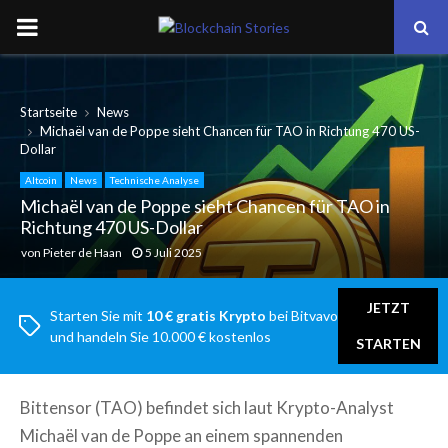
PRIMARY
MENU
Startseite
News
Michaël van de Poppe sieht Chancen für TAO in Richtung 470 US-
Dollar
Altcoin
News
Technische Analyse
Michaël van de Poppe sieht Chancen für TAO in
Richtung 470 US-Dollar
von
Pieter de Haan
5 Juli 2025
JETZT
Starten Sie mit
10 € gratis Krypto
bei Bitvavo
und handeln Sie 10.000 € kostenlos
STARTEN
Bittensor (TAO) befindet sich laut Krypto-Analyst
Michaël van de Poppe an einem spannenden