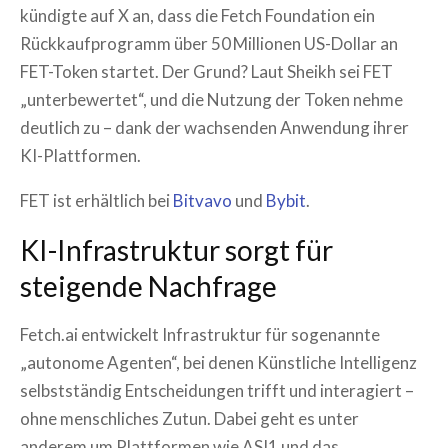
kündigte auf X an, dass die Fetch Foundation ein
Rückkaufprogramm über 50 Millionen US-Dollar an
FET-Token startet. Der Grund? Laut Sheikh sei FET
„unterbewertet“, und die Nutzung der Token nehme
deutlich zu – dank der wachsenden Anwendung ihrer
KI-Plattformen.
FET ist erhältlich bei
Bitvavo
und
Bybit
.
KI-Infrastruktur sorgt für
steigende Nachfrage
Fetch.ai entwickelt Infrastruktur für sogenannte
„autonome Agenten“, bei denen Künstliche Intelligenz
selbstständig Entscheidungen trifft und interagiert –
ohne menschliches Zutun. Dabei geht es unter
anderem um Plattformen wie ASI1 und das