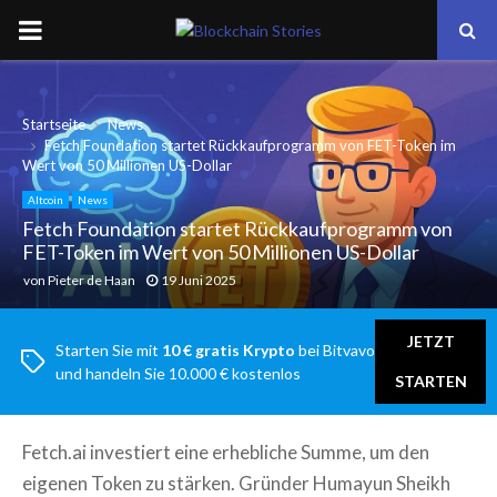
PRIMARY
MENU
Startseite
News
Fetch Foundation startet Rückkaufprogramm von FET-Token im
Wert von 50 Millionen US-Dollar
Altcoin
News
Fetch Foundation startet Rückkaufprogramm von
FET-Token im Wert von 50 Millionen US-Dollar
von
Pieter de Haan
19 Juni 2025
JETZT
Starten Sie mit
10 € gratis Krypto
bei Bitvavo
und handeln Sie 10.000 € kostenlos
STARTEN
Fetch.ai investiert eine erhebliche Summe, um den
eigenen Token zu stärken. Gründer Humayun Sheikh