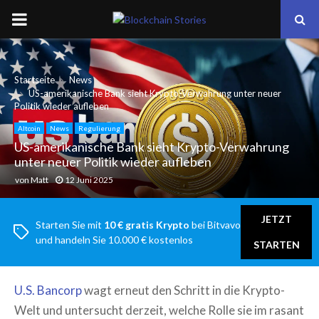
PRIMARY
MENU
Startseite
News
US-amerikanische Bank sieht Krypto-Verwahrung unter neuer
Politik wieder aufleben
Altcoin
News
Regulierung
US-amerikanische Bank sieht Krypto-Verwahrung
unter neuer Politik wieder aufleben
von
Matt
12 Juni 2025
JETZT
Starten Sie mit
10 € gratis Krypto
bei Bitvavo
und handeln Sie 10.000 € kostenlos
STARTEN
U.S. Bancorp
wagt erneut den Schritt in die Krypto-
Welt und untersucht derzeit, welche Rolle sie im rasant