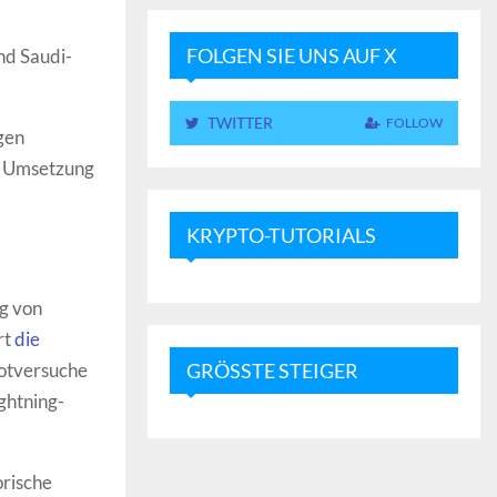
FOLGEN SIE UNS AUF X
nd Saudi-
TWITTER
FOLLOW
gen
ie Umsetzung
KRYPTO-TUTORIALS
ng von
rt
die
lotversuche
GRÖSSTE STEIGER
ghtning-
orische