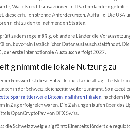
te, Wallets und Transaktionen mit Partnerländern geteilt –
t, diese erfüllen strenge Anforderungen. Auffällig: Die USA u
ren nicht zu den teilnehmenden Staaten.
 prüft zudem regelmäßig, ob andere Länder die Voraussetzun
füllen, bevor ein tatsächlicher Datenaustausch stattfindet. D
, der erste internationale Austausch erfolgt 2027.
eitig nimmt die lokale Nutzung zu
merkenswert ist diese Entwicklung, da die alltägliche Nutzu
gen in der Schweiz gleichzeitig weiter zunimmt. So akzeptie
te Spar mittlerweile Bitcoin in all ihren Filialen
, nachdem Pi
m in Zug erfolgreich waren. Die Zahlungen laufen über das Li
ttels OpenCryptoPay von DFX Swiss.
ss die Schweiz zweigleisig fährt: Einerseits fördert sie regulat