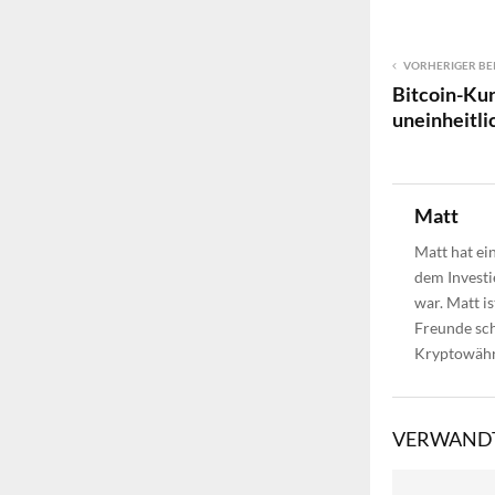
VORHERIGER BE
Bitcoin-Kur
uneinheitli
Matt
Matt hat ei
dem Investi
war. Matt i
Freunde sch
Kryptowähr
VERWANDT