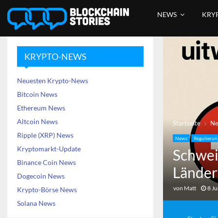
NEWS
KRY
KRYPTO-NEWS
Neuesten Krypto-News
Bitcoin News
Ethereum News
Altcoin News
Startseite
N
Ripple (XRP) News
News
Regulierun
Kryptomarkt-Update
Schwei
Binance Coin News
Länder
Dogecoin News
von
Matt
8 J
Krypto-Börse News
Solana News