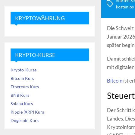
Starten Si
kostenlos
KRYPTOWÄHRUNG
Die Schweiz 
Januar 2026
später begin
KRYPTO-KURSE
Damit schli
mit digital
Krypto-Kurse
Bitcoin Kurs
Bitcoin
ist er
Ethereum Kurs
Steuert
BNB Kurs
Solana Kurs
Der Schritt
Ripple (XRP) Kurs
Landes. Dies
Dogecoin Kurs
Kryptoinfor