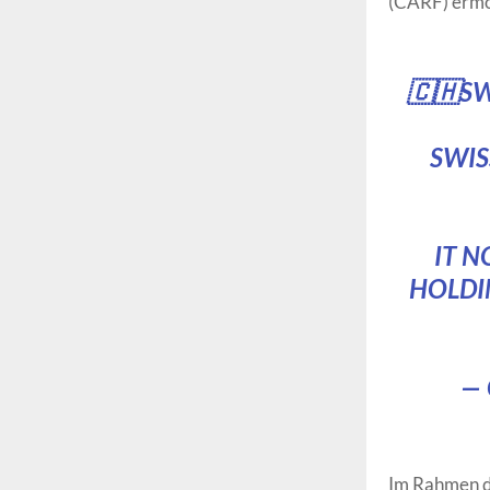
(CARF) ermö
🇨🇭S
SWIS
IT 
HOLDI
— 
Im Rahmen d