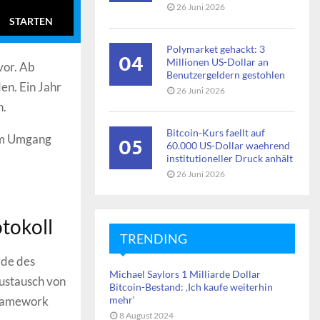
26 Juni 2026
STARTEN
Polymarket gehackt: 3
04
Millionen US-Dollar an
vor. Ab
Benutzergeldern gestohlen
n. Ein Jahr
26 Juni 2026
n.
Bitcoin-Kurs faellt auf
05
 im Umgang
60.000 US-Dollar waehrend
institutioneller Druck anhält
26 Juni 2026
tokoll
TRENDING
rde des
Michael Saylors 1 Milliarde Dollar
ustausch von
Bitcoin-Bestand: ‚Ich kaufe weiterhin
Framework
mehr‘
8 August 2024