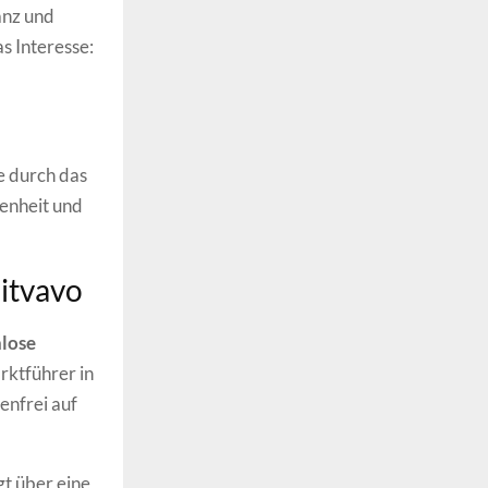
anz und
s Interesse:
e durch das
fenheit und
Bitvavo
nlose
rktführer in
enfrei auf
t über eine