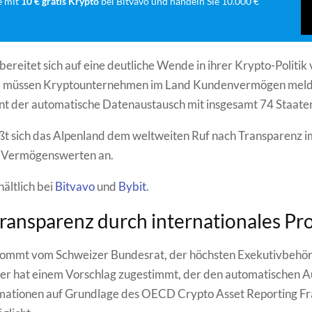
e mit
10 € gratis Krypto
bei Bitvavo und handeln Sie 10.000 €
bereitet sich auf eine deutliche Wende in ihrer Krypto-Politik 
 müssen Kryptounternehmen im Land Kundenvermögen melde
nt der automatische Datenaustausch mit insgesamt 74 Staate
eßt sich das Alpenland dem weltweiten Ruf nach Transparenz
en Vermögenswerten an.
hältlich bei
Bitvavo
und
Bybit
.
ransparenz durch internationales Pro
 kommt vom Schweizer Bundesrat, der höchsten Exekutivbehö
er hat einem Vorschlag zugestimmt, der den automatischen A
mationen auf Grundlage des OECD Crypto Asset Reporting 