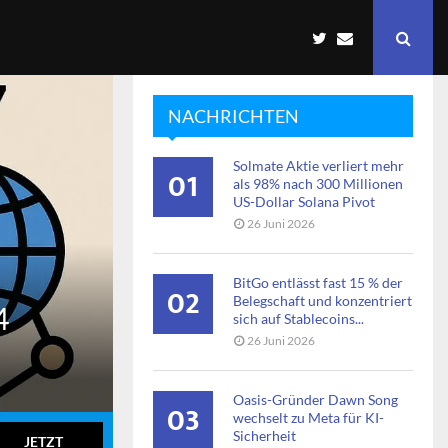
NACHRICHTEN
Solmate Aktie verliert mehr
01
als 98% nach 300 Millionen
US-Dollar Solana Pivot
26 Juni 2026
BitGo entlässt fast 15 % der
02
Belegschaft und konzentriert
4
sich auf Stablecoins...
26 Juni 2026
Oasis-Gründer Dawn Song
03
wechselt zu Meta für KI-
Sicherheit
JETZT