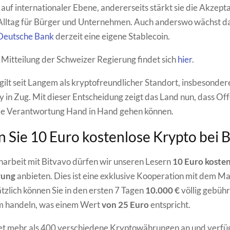
auf internationaler Ebene, andererseits stärkt sie die Akzept
lltag für Bürger und Unternehmen. Auch anderswo wächst da
 Deutsche Bank
derzeit eine eigene Stablecoin.
le Mitteilung der Schweizer Regierung findet sich
hier
.
gilt seit Langem als kryptofreundlicher Standort, insbesonder
y in Zug. Mit dieser Entscheidung zeigt das Land nun, dass Of
ale Verantwortung Hand in Hand gehen können.
n Sie 10 Euro kostenlose Krypto bei 
arbeit mit Bitvavo dürfen wir unseren Lesern
10 Euro koste
rung
anbieten. Dies ist eine exklusive Kooperation mit dem Ma
tzlich können Sie in den ersten 7 Tagen
10.000 €
völlig gebühr
rm handeln, was einem Wert
von 25 Euro
entspricht.
et mehr als 400 verschiedene Kryptowährungen an und verfüg