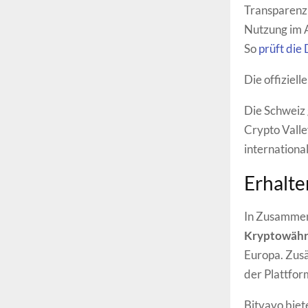
Transparenz 
Nutzung im A
So
prüft die
Die offiziel
Die Schweiz 
Crypto Valle
internation
Erhalte
In Zusammen
Kryptowäh
Europa. Zusä
der Plattfo
Bitvavo biet