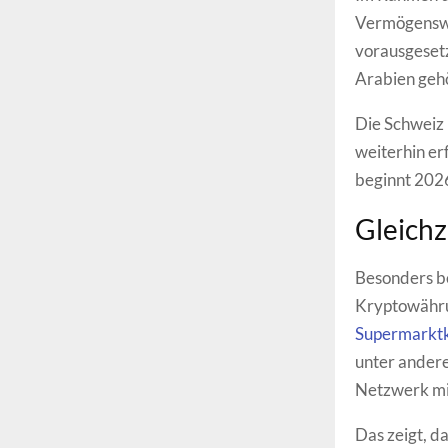
Vermögenswer
vorausgesetz
Arabien gehö
Die Schweiz
weiterhin er
beginnt 2026
Gleichz
Besonders be
Kryptowährun
Supermarktket
unter andere
Netzwerk mi
Das zeigt, da