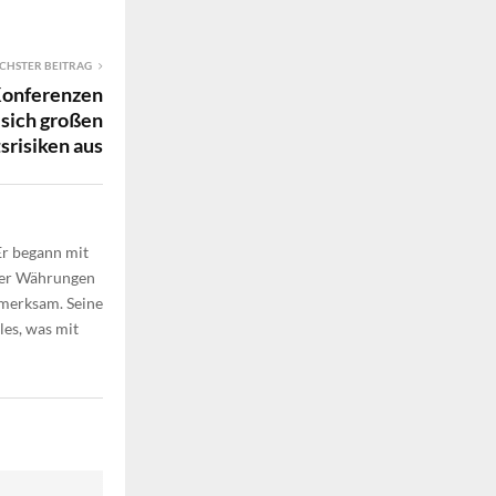
CHSTER BEITRAG
Konferenzen
 sich großen
srisiken aus
Er begann mit
aler Währungen
fmerksam. Seine
les, was mit