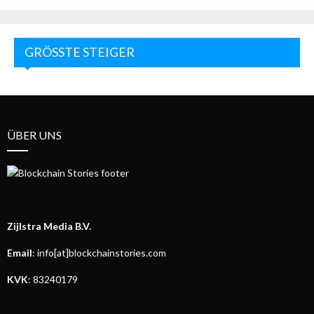
GRÖSSTE STEIGER
ÜBER UNS
Zijlstra Media B.V.
Email
: info[at]blockchainstories.com
KVK
: 83240179