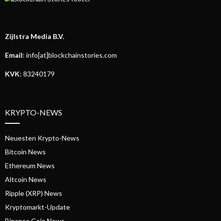
Zijlstra Media B.V.
Email
: info[at]blockchainstories.com
KVK
: 83240179
KRYPTO-NEWS
Neuesten Krypto-News
Bitcoin News
Ethereum News
Altcoin News
Ripple (XRP) News
Kryptomarkt-Update
Binance Coin News