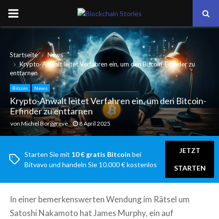
PRIMARY
MENU
Startseite
News
Krypto-Anwalt leitet Verfahren ein, um den Bitcoin-Erfinder zu
enttarnen
Bitcoin
News
Krypto-Anwalt leitet Verfahren ein, um den Bitcoin-
Erfinder zu enttarnen
von
Michel Borggreve
8 April 2025
JETZT
Starten Sie mit
10 € gratis Bitcoin
bei
Bitvavo und handeln Sie 10.000 € kostenlos
STARTEN
In einer bemerkenswerten Wendung im Rätsel um
Satoshi Nakamoto hat James Murphy, ein auf