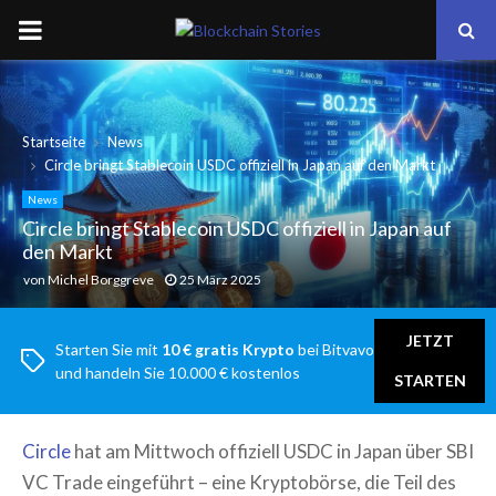
PRIMARY
MENU
Startseite
News
Circle bringt Stablecoin USDC offiziell in Japan auf den Markt
News
Circle bringt Stablecoin USDC offiziell in Japan auf
den Markt
von
Michel Borggreve
25 März 2025
JETZT
Starten Sie mit
10 € gratis Krypto
bei Bitvavo
und handeln Sie 10.000 € kostenlos
STARTEN
Circle
hat am Mittwoch offiziell USDC in Japan über SBI
VC Trade eingeführt – eine Kryptobörse, die Teil des