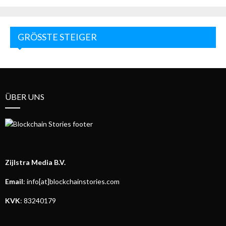
GRÖSSTE STEIGER
ÜBER UNS
Zijlstra Media B.V.
Email
: info[at]blockchainstories.com
KVK
: 83240179